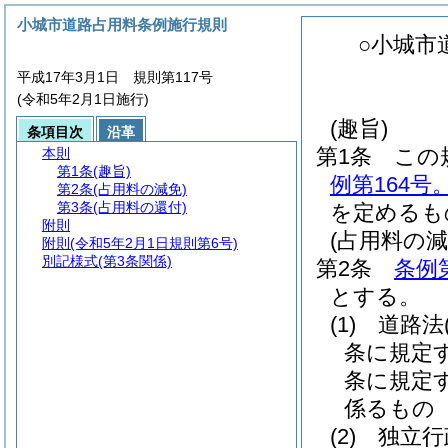
小城市道路占用料条例施行規則
○小城市
平成17年3月1日 規則第117号
(令和5年2月1日施行)
(趣旨)
条項目次
沿革
第1条
この
本則
第1条
(趣旨)
例第164号
第2条
(占用料の減免)
第3条
(占用料の還付)
を定めるも
附則
(占用料の減
附則
(令和5年2月1日規則第6号)
別記様式
(第3条関係)
第2条
条例
とする。
(1)
道路法
条に規定
条に規定
係るもの
(2)
独立行