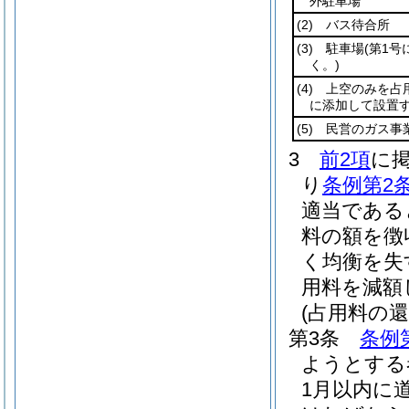
外駐車場
(2)
バス待合所
(3)
駐車場
(第1
く。)
(4)
上空のみを占
に添加して設置す
(5)
民営のガス事
3
前2項
に
り
条例第2
適当である
料の額を徴
く均衡を失
用料を減額
(占用料の還
第3条
条例
ようとする
1月以内に