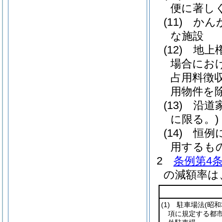
便に著し
(11)
かん
な施設
(12)
地上
場合にお
占用料徴
用物件を除
(13)
沿道
に限る。)
(14)
恒例
用するも
2
条例第4
の減額率は
(1)
駐車場法
(昭和
項に規定する都