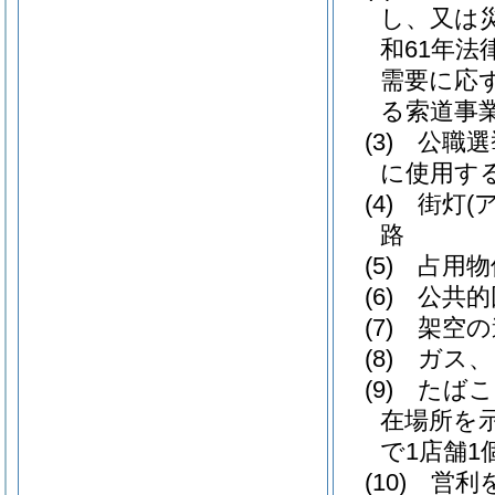
し、又は
和61年法律
需要に応
る索道事
(3)
公職選
に使用す
(4)
街灯
(
路
(5)
占用物
(6)
公共的
(7)
架空の
(8)
ガス、
(9)
たばこ
在場所を
で1店舗1
(10)
営利