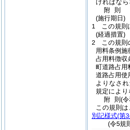
ければなら
附
則
(施行期日)
1
この規則
(経過措置)
2
この規則
用料条例施
占用料徴収
町道路占用
道路占用使
よりなされ
規定により
附
則
(
この規則は
別記様式
(第
(令5規