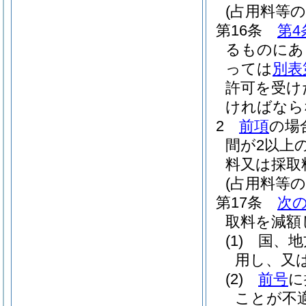
(占用料等の
第16条
第4
るものにあ
っては
別表
許可を受け
ければなら
2
前項
の場
間が2以上
料又は採取
(占用料等の
第17条
次
取料を減額
(1)
国、地
用し、又
(2)
前号
に
ことが不