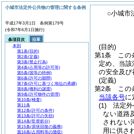
小城市法定外公共物の管理に関する条例
○小城市
平成17年3月1日 条例第179号
(令和7年6月1日施行)
条項目次
沿革
(目的)
本則
第1条
(目的)
第1条
この
第2条
(定義)
第3条
(禁止行為)
定め、当該
第4条
(占用等の許可等)
の安全及び
第5条
(国等の特例)
第6条
(許可の期間)
(定義)
第7条
(許可に基づく地位の承継)
第2条
この
第8条
(権利の譲渡)
第9条
(許可物件の管理)
当該各号
に
第10条
(検査)
(1)
法定外
第11条
第12条
(許可の条件)
ない道路
第13条
(許可の失効)
されない
第14条
(監督処分)
第15条
(原状回復の義務)
用に供さ
第16条
(占用料等の徴収)