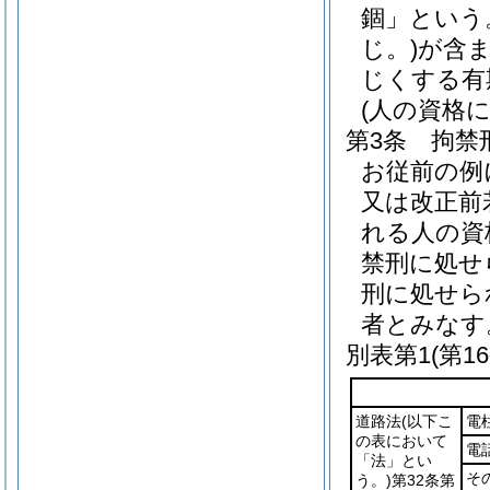
錮」という
じ。)
が含
じくする有
(人の資格
第3条
拘禁
お従前の例
又は改正前
れる人の資
禁刑に処せ
刑に処せら
者とみなす
別表第1
(第1
道路法
(以下こ
電
の表において
電
「法」とい
そ
う。)
第32条第