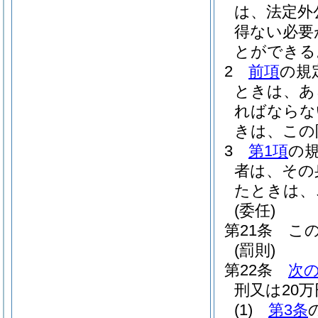
は、法定外
得ない必要
とができる
2
前項
の規
ときは、あ
ればならな
きは、この
3
第1項
の
者は、その
たときは、
(委任)
第21条
こ
(罰則)
第22条
次
刑又は20
(1)
第3条