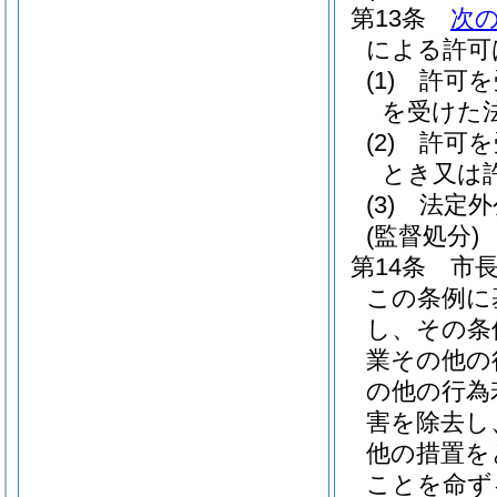
第13条
次
による許可
(1)
許可を
を受けた
(2)
許可を
とき又は
(3)
法定外
(監督処分)
第14条
市
この条例に
し、その条
業その他の
の他の行為
害を除去し
他の措置を
ことを命ず