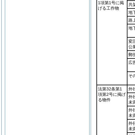
1項第1号に掲
共
げる工作物
地
路
地
変
公
郵
広
そ
法第32条第1
外
項第2号に掲げ
外
る物件
未
外
未
外
未