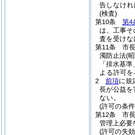
告しなけれ
(検査)
第10条
第4
は、工事そ
査を受けな
第11条
市
濁防止法
(
「排水基準
よる許可を
2
前項
に規
長が公益を
ない。
(許可の条件
第12条
市
管理上必要
(許可の失効