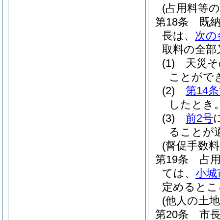
(占用料等の
第18条
既
長は、
次の
取料の全部
(1)
天災そ
ことがで
(2)
第14
したとき
(3)
前2号
ることが
(督促手数料
第19条
占
ては、
小城
定めるとこ
(他人の土
第20条
市