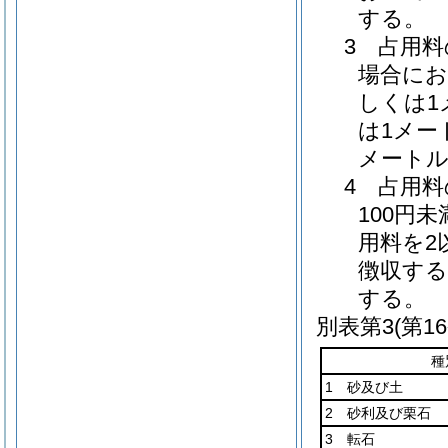
する。
3 占用
場合にお
しくは1
は1メー
メート
4 占用
100円
用料を2
徴収する
する。
別表第3
(第1
種
1 砂及び土
2 砂利及び栗石
3 転石