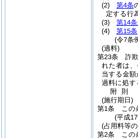
(2)
第4条
定する行
(3)
第14
(4)
第15条
(令7条
(過料)
第23条
詐
れた者は、
当する金額
過料に処す
附
則
(施行期日)
第1条
この
(平成1
(占用料等
第2条
この