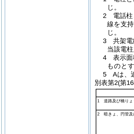
じ。
2 電話
線を支
じ。
3 共架
当該電柱
4 表示
ものと
5 Aは
別表第2
(第1
1 道路及び橋りょ
2 暗きょ、円管及