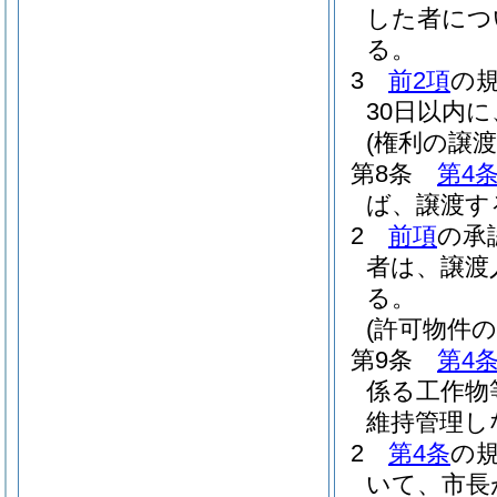
した者につ
る。
3
前2項
の
30日以内
(権利の譲渡
第8条
第4
ば、譲渡す
2
前項
の承
者は、譲渡
る。
(許可物件の
第9条
第4
係る工作物
維持管理し
2
第4条
の
いて、市長