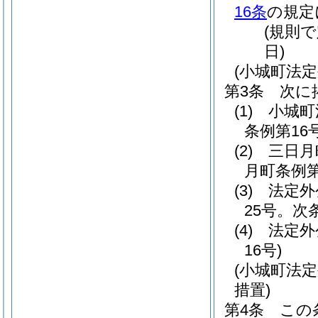
16条
の規定
(規則で
日)
(小城町法
第3条
次に
(1)
小城町
条例第16号
(2)
三日月
月町条例第
(3)
法定外
25号。次
(4)
法定外
16号)
(小城町法
措置)
第4条
この