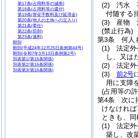
第17条
(占用料等の減免)
(2)
汚水 
第18条
(占用料等の還付)
付随する
第19条
(督促手数料及び延滞金)
第20条
(他人の土地への立入り)
(3)
産物 
第21条
(委任)
(禁止行為)
第22条
(罰則)
第23条
(過料)
第3条
何人
附則
(1)
法定外
附則
(平成24年12月25日条例第44号)
附則
(令和7年3月13日条例第2号)
し、又は
別表第1
(第16条関係)
(2)
法定外
別表第2
(第16条関係)
別表第3
(第16条関係)
(3)
前2号
用に支障
(占用等の許
第4条
次に
けなければ
ときも、同
(1)
法定外
築し、改