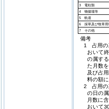
3 電柱類
4 物揚場等
5 軌道
6 採草及び牧草用
7 その他
備考
1 占用
おいて
の属する
た月数を
及び占用
料の額
2 占用
の日の属
月数に
おいて3