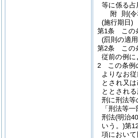
等に係る占
附
則
(
(施行期日)
第1条
この
(罰則の適
第2条
この
従前の例に
2
この条例
よりなお従
とされ又は
ととされる
刑に刑法等
「刑法等一
刑法
(明治
いう。)
第1
項において