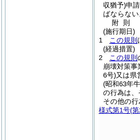
収猶予)
申請
ばならない
附
則
(施行期日)
1
この規則
(経過措置)
2
この規則
崩壊対策事
6号)
又は県
(昭和63年
の行為は、
その他の行
様式第1号
(