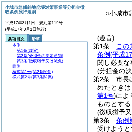
小城市急傾斜地崩壊対策事業等分担金徴
収条例施行規則
○小城市
平成17年3月1日 規則第119号
(平成17年3月1日施行)
(趣旨)
条項目次
沿革
第1条
この
本則
第1条
(趣旨)
条例
(平成
第2条
(分担金の決定通知)
第3条
(徴収猶予又は減免)
関し必要な
附則
(分担金の決
様式第1号
(第2条関係)
様式第2号
(第3条関係)
第2条
市長
めたときは
第1号
)
によ
ものとする
(徴収猶予又
第3条
条例
受けようと