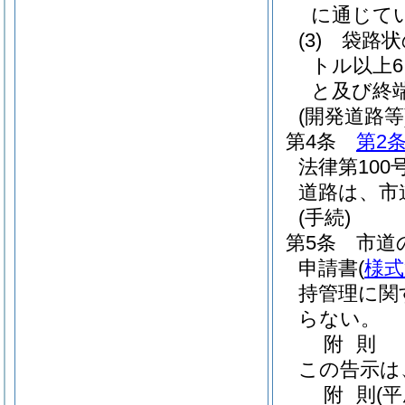
に通じて
(3)
袋路状
トル以上
と及び終
(開発道路等
第4条
第2
法律第100号
道路は、市
(手続)
第5条
市道
申請書
(
様式
持管理に関
らない。
附
則
この告示は
附
則
(