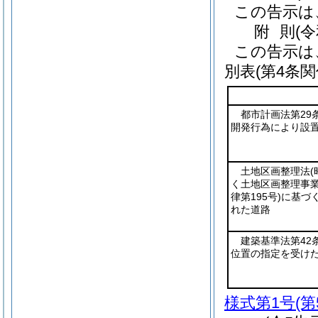
この告示は
附
則
(
この告示は
別表
(第4条関
都市計画法第29
開発行為により設
土地区画整理法
(
く土地区画整理事
律第195号)
に基づ
れた道路
建築基準法第42
位置の指定を受け
様式第1号
(