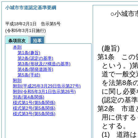
小城市市道認定基準要綱
○小城市
平成18年2月1日 告示第5号
(令和5年3月1日施行)
条項目次
沿革
(趣旨)
本則
第1条
(趣旨)
第1条
この
第2条
(認定の基準)
第3条
(形状及び構造の基準)
という。)
第4条
(開発道路等)
道で一般交
第5条
(手続)
附則
を法第8条
附則
(平成25年3月29日告示第27号)
に関し必要
附則
(令和5年3月1日告示第26号)
別表
(第4条関係)
(認定の基準
様式第1号
(第5条関係)
第2条
市道
様式第2号
(第5条関係)
様式第3号
(第5条関係)
用に供する
とする。
(1)
道路は