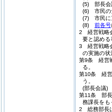
(5)
部長会
(6)
市民の
(7)
市民に
(8)
前各号
2
経営戦略
要と認める
3
経営戦略
の実施の状
第9条
経営
る。
第10条
経
う。
(部長会議)
第11条
部
務課長をも
2
総務部長