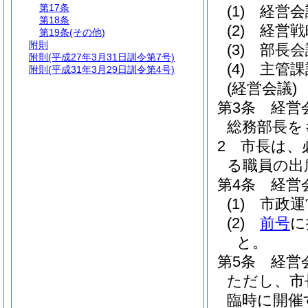
第17条
(1)
経営会
第18条
(2)
経営戦
第19条
(その他)
附則
(3)
部長会
附則
(平成27年3月31日訓令第7号)
(4)
主管課
附則
(平成31年3月29日訓令第4号)
(経営会議)
第3条
経営
総務部長を
2
市長は、
る職員の出
第4条
経営
(1)
市政運
(2)
前号
に
と。
第5条
経営
ただし、市
臨時に開催