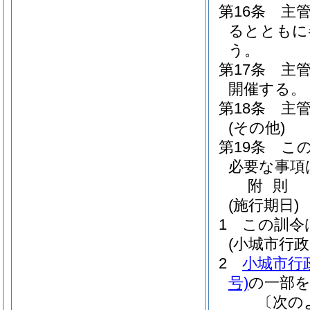
第16条
主
るとともに
う。
第17条
主
開催する。
第18条
主
(その他)
第19条
こ
必要な事項
附
則
(施行期日)
1
この訓令
(小城市行
2
小城市行
号)
の一部
〔次の