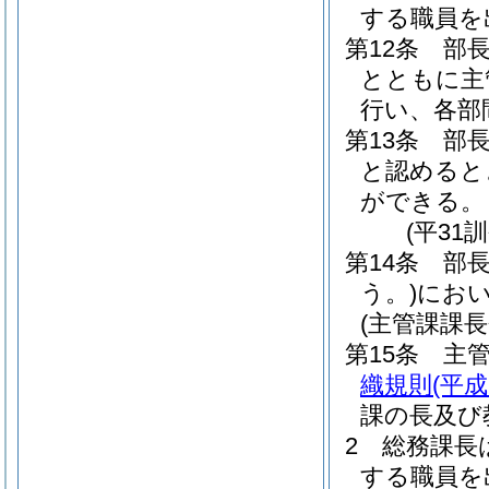
する職員を
第12条
部
とともに主
行い、各部
第13条
部
と認めると
ができる。
(平31
第14条
部
う。)
にお
(主管課課長
第15条
主
織規則
(平
課の長及び
2
総務課長
する職員を