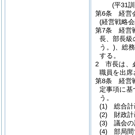
(平31
第6条
経営
(経営戦略会
第7条
経営
長、部長級
う。)
、総
する。
2
市長は、
職員を出席
第8条
経営
定事項に基
う。
(1)
総合計
(2)
財政計
(3)
議会の
(4)
部局間