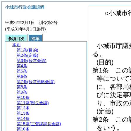
小城市行政会議規程
○小城市
平成22年2月1日 訓令第2号
(平成31年4月1日施行)
条項目次
沿革
小城市庁議
本則
第1条
(目的)
る。
第2条
(定義)
第3条
(経営会議)
(目的)
第4条
第1条
この
第5条
第6条
等について
第7条
(経営戦略会議)
に、各部局
第8条
第9条
びに決定事
第10条
り、市政の
第11条
(部長会議)
第12条
(定義)
第13条
第2条
この
第14条
第15条
(主管課課長会議)
をいう。
第16条