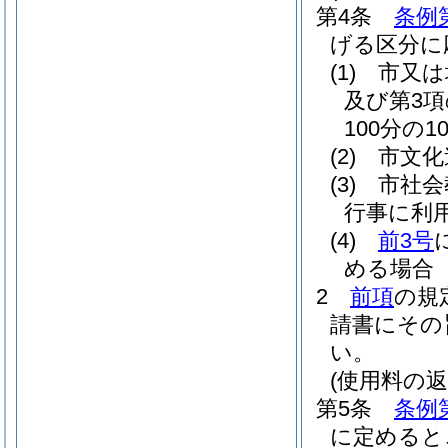
第4条
条例
げる区分に
(1)
市又は
及び第3
100分の10
(2)
市文化
(3)
市社会
行事に利用
(4)
前3号
める場合 
2
前項
の規
請書にその
い。
(使用料の返
第5条
条例
に定めると