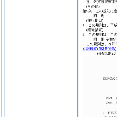
き、佐賀県警察本
(その他)
第5条
この規則に
附
則
(施行期日)
1
この規則は、平成
(経過措置)
2
この規則は、こ
附
則
(令和5
この規則は、令和
別記様式
(第3条関係)
(令5規則2