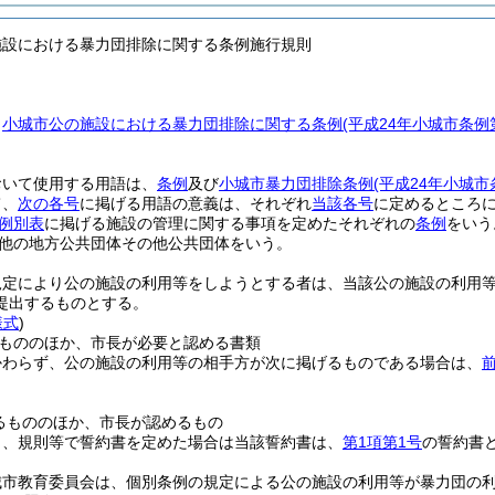
施設における暴力団排除に関する条例施行規則
、
小城市公の施設における暴力団排除に関する条例
(平成24年小城市条
おいて使用する用語は、
条例
及び
小城市暴力団排除条例
(平成24年小城市
て、
次の各号
に掲げる用語の意義は、それぞれ
当該各号
に定めるところ
例別表
に掲げる施設の管理に関する事項を定めたそれぞれの
条例
をいう
他の地方公共団体その他公共団体をいう。
規定により公の施設の利用等をしようとする者は、当該公の施設の利用
提出するものとする。
様式
)
もののほか、市長が必要と認める書類
かわらず、公の施設の利用等の相手方が次に掲げるものである場合は、
るもののほか、市長が認めるもの
き、規則等で誓約書を定めた場合は当該誓約書は、
第1項第1号
の誓約書
城市教育委員会は、個別条例の規定による公の施設の利用等が暴力団の