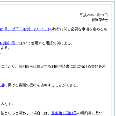
平成24年3月21日
規則第6号
例第9号。以下「条例」という。)
の施行に関し必要な事項を定めるも
条例第8号)
において使用する用語の例による。
による。
。
等に当たり、個別条例に規定する利用申請書に次に掲げる書類を添
前項
に掲げる書類の提出を省略することができる。
とみなす。
利益となると疑わしい場合には、
前条第1項第1号
の誓約書に基づ