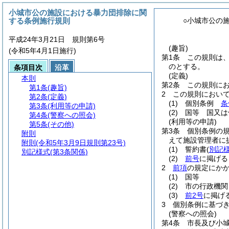
小城市公の施設における暴力団排除に関
する条例施行規則
○小城市公の
平成24年3月21日 規則第6号
(趣旨)
(令和5年4月1日施行)
第1条
この規則は
のとする。
条項目次
沿革
(定義)
本則
第2条
この規則に
第1条
(趣旨)
2
この規則におい
第2条
(定義)
(1)
個別条例
条
第3条
(利用等の申請)
(2)
国等 国又は
第4条
(警察への照会)
(利用等の申請)
第5条
(その他)
第3条
個別条例の
附則
えて施設管理者に
附則
(令和5年3月9日規則第23号)
(1)
誓約書
(
別記
別記様式
(第3条関係)
(2)
前号
に掲げる
2
前項
の規定にか
(1)
国等
(2)
市の行政機関
(3)
前2号
に掲げ
3
個別条例に基づ
(警察への照会)
第4条
市長及び小