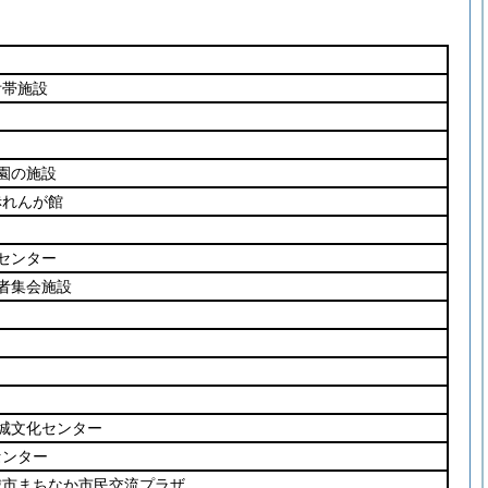
附帯施設
園の施設
赤れんが館
センター
者集会施設
城文化センター
センター
城市まちなか市民交流プラザ