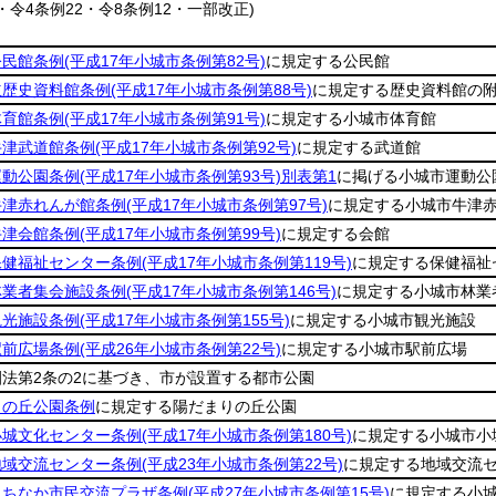
4・令4条例22・令8条例12・一部改正)
公民館条例
(平成17年小城市条例第82号)
に規定する公民館
立歴史資料館条例
(平成17年小城市条例第88号)
に規定する歴史資料館の
体育館条例
(平成17年小城市条例第91号)
に規定する小城市体育館
牛津武道館条例
(平成17年小城市条例第92号)
に規定する武道館
運動公園条例
(平成17年小城市条例第93号)
別表第1
に掲げる小城市運動公
牛津赤れんが館条例
(平成17年小城市条例第97号)
に規定する小城市牛津
牛津会館条例
(平成17年小城市条例第99号)
に規定する会館
保健福祉センター条例
(平成17年小城市条例第119号)
に規定する保健福祉
林業者集会施設条例
(平成17年小城市条例第146号)
に規定する小城市林業
観光施設条例
(平成17年小城市条例第155号)
に規定する小城市観光施設
駅前広場条例
(平成26年小城市条例第22号)
に規定する小城市駅前広場
園法第2条の2に基づき、市が設置する都市公園
りの丘公園条例
に規定する陽だまりの丘公園
小城文化センター条例
(平成17年小城市条例第180号)
に規定する小城市小
地域交流センター条例
(平成23年小城市条例第22号)
に規定する地域交流
まちなか市民交流プラザ条例
(平成27年小城市条例第15号)
に規定する小