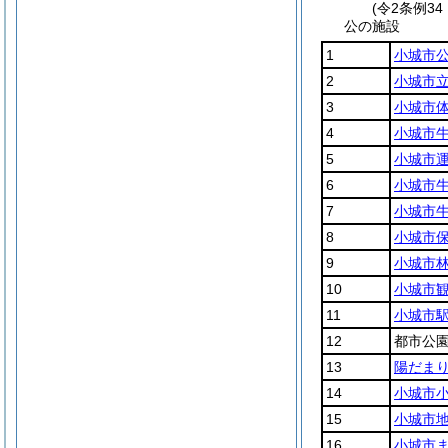
(令2条例3
公の施設
1
小城市
2
小城市
3
小城市
4
小城市
5
小城市
6
小城市
7
小城市
8
小城市
9
小城市
10
小城市
11
小城市
12
都市公
13
陽だま
14
小城市
15
小城市
16
小城市