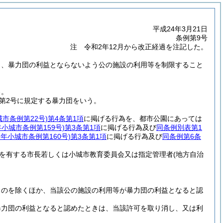
平成24年3月21日
条例第9号
注 令和2年12月から改正経過を注記した。
き、暴力団の利益とならないよう公の施設の利用等を制限すること
る。
条第2号に規定する暴力団をいう。
城市条例第22号)
第4条第1項
に掲げる行為を、都市公園にあっては
年小城市条例第159号)
第3条第1項
に掲げる行為及び
同条例別表第1
7年小城市条例第160号)
第3条第1項
に掲げる行為及び
同条例第6条
を有する市長若しくは小城市教育委員会又は指定管理者
(地方自治
ものを除くほか、当該公の施設の利用等が暴力団の利益となると認
暴力団の利益となると認めたときは、当該許可を取り消し、又は利