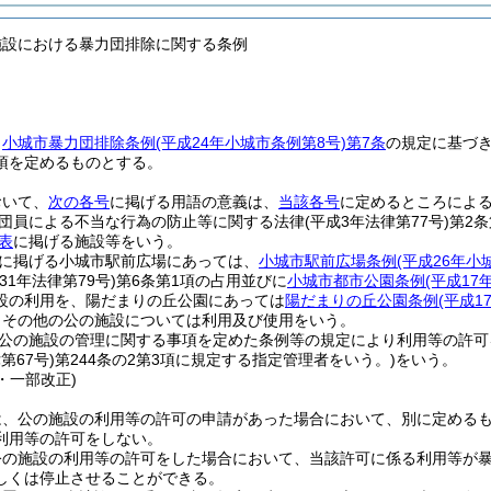
施設における暴力団排除に関する条例
、
小城市暴力団排除条例
(平成24年小城市条例第8号)
第7条
の規定に基づ
項を定めるものとする。
おいて、
次の各号
に掲げる用語の意義は、
当該各号
に定めるところによ
団員による不当な行為の防止等に関する法律
(平成3年法律第77号)
第2
表
に掲げる施設等をいう。
に掲げる小城市駅前広場にあっては、
小城市駅前広場条例
(平成26年小
31年法律第79号)
第6条第1項の占用並びに
小城市都市公園条例
(平成17
設の利用を、陽だまりの丘公園にあっては
陽だまりの丘公園条例
(平成1
、その他の公の施設については利用及び使用をいう。
公の施設の管理に関する事項を定めた条例等の規定により利用等の許可
第67号)
第244条の2第3項に規定する指定管理者をいう。)
をいう。
4・一部改正)
は、公の施設の利用等の許可の申請があった場合において、別に定める
利用等の許可をしない。
公の施設の利用等の許可をした場合において、当該許可に係る利用等が
しくは停止させることができる。