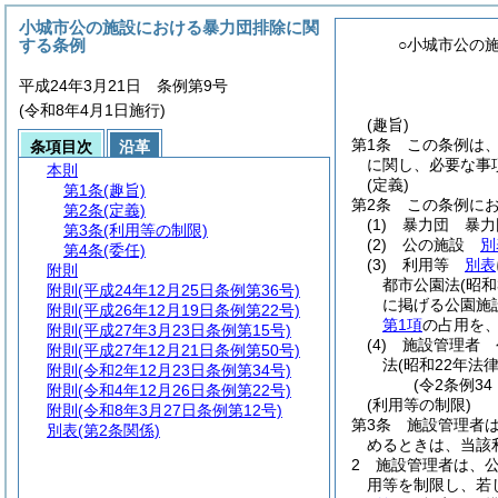
小城市公の施設における暴力団排除に関
する条例
○小城市公の
平成24年3月21日 条例第9号
(令和8年4月1日施行)
(趣旨)
第1条
この条例は
条項目次
沿革
に関し、必要な事
本則
(定義)
第1条
(趣旨)
第2条
この条例に
第2条
(定義)
(1)
暴力団 暴力
第3条
(利用等の制限)
(2)
公の施設
別
第4条
(委任)
(3)
利用等
別表
附則
都市公園法
(昭和
附則
(平成24年12月25日条例第36号)
に掲げる公園施
附則
(平成26年12月19日条例第22号)
第1項
の占用を
附則
(平成27年3月23日条例第15号)
(4)
施設管理者 
附則
(平成27年12月21日条例第50号)
法
(昭和22年法律
附則
(令和2年12月23日条例第34号)
(令2条例3
附則
(令和4年12月26日条例第22号)
(利用等の制限)
附則
(令和8年3月27日条例第12号)
第3条
施設管理者
別表
(第2条関係)
めるときは、当該
2
施設管理者は、
用等を制限し、若