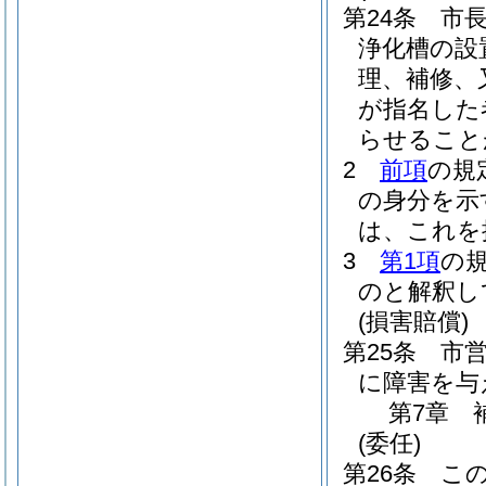
第24条
市
浄化槽の設
理、補修、
が指名した
らせること
2
前項
の規
の身分を示
は、これを
3
第1項
の
のと解釈し
(損害賠償)
第25条
市
に障害を与
第7章
(委任)
第26条
こ