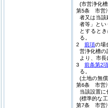
(市営浄化槽
第5条
市営
者又は当該
者等」とい
とするとき
る。
2
前項
の場
営浄化槽の
より、市長
3
前条第2
る。
(土地の無償
第6条
市営
当該設置に
(標準的な
第7条
市営