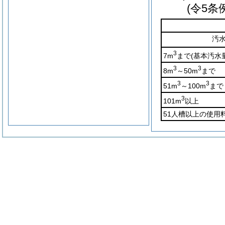
(令5条
汚
3
7m
まで
(基本汚水
3
3
8m
～50m
まで
3
3
51m
～100m
まで
3
101m
以上
51人槽以上の使用