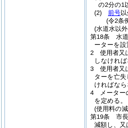
の2分の
(2)
前号
以
(令2条
(水道水以
第18条
水
ーターを設
2
使用者又
しなければ
3
使用者又
ターを亡失
ければなら
4
メーター
を定める。
(使用料の減
第19条
市
減額し、又