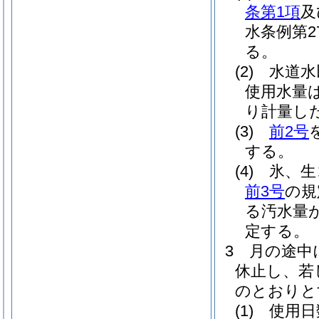
条第1項
及
水条例第
る。
(2)
水道水
使用水量
り計量し
(3)
前2号
する。
(4)
氷、生
前3号
の規
る汚水量
定する。
3
月の途中
休止し、若
のとおりと
(1)
使用日