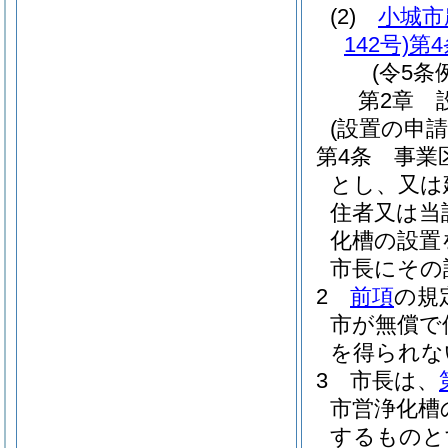
(2)
小城市
142号)
第4
(令5条
第2章
(設置の申請
第4条
事業
とし、又は
住者又は当
化槽の設置
市長にその
2
前項
の規
市が無償で
を得られな
3
市長は、
市営浄化槽
するものと