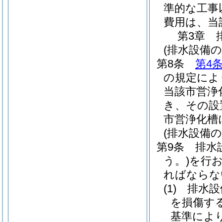
準的な工事
費用は、当
第3章
(排水設備の
第8条
第4
の規定によ
当該市営浄
き、その設
市営浄化槽
(排水設備
第9条
排水
う。)
を行
ればならな
(1)
排水設
を損傷す
基準によ