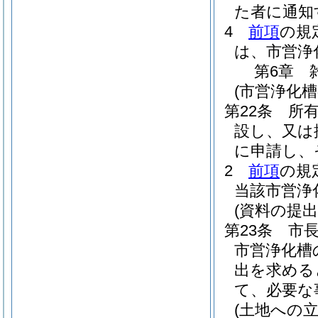
た者に通知
4
前項
の規
は、市営浄
第6章
(市営浄化槽
第22条
所
設し、又は
に申請し、
2
前項
の規
当該市営浄
(資料の提出
第23条
市
市営浄化槽
出を求める
て、必要な
(土地への立