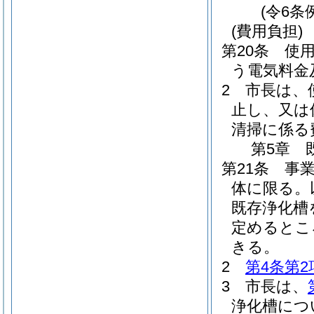
(令6条
(費用負担)
第20条
使
う電気料金
2
市長は、
止し、又は
清掃に係る
第5章
第21条
事
体に限る。
既存浄化槽
定めるとこ
きる。
2
第4条第2
3
市長は、
浄化槽につ