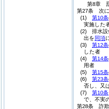
第8章
第27条
次
(1)
第10条
実施した
(2)
排水設
出を
同項
(3)
第12条
した者
(4)
第14条
用者
(5)
第15条
(6)
第23条
否し、又
(7)
第10条
で、不実
第28条
詐