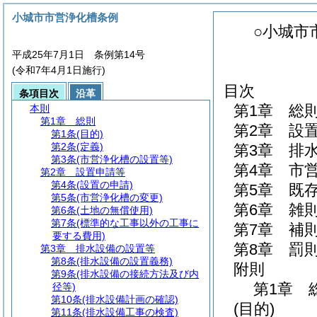
小城市市営浄化槽条例
○小城市
平成25年7月1日 条例第14号
(令和7年4月1日施行)
目次
条項目次
沿革
第1章
総
本則
第1章
総則
第2章
設
第1条
(目的)
第2条
(定義)
第3章
排
第3条
(市営浄化槽の設置等)
第4章
市
第2章
設置申請等
第4条
(設置の申請)
第5章
既
第5条
(市営浄化槽の変更)
第6章
雑
第6条
(土地の無償使用)
第7条
(標準的な工事以外の工事に
第7章
補
要する費用)
第8章
罰
第3章
排水設備の設置等
第8条
(排水設備の設置義務)
附則
第9条
(排水設備の接続方法及び内
第1章
径等)
第10条
(排水設備計画の確認)
(目的)
第11条
(排水設備工事の検査)