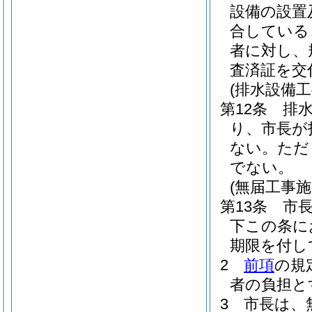
設備の設置
合している
者に対し、
査済証を交
(排水設備工
第12条
排
り、市長が
ない。
ただ
でない。
(無届工事
第13条
市
下この条に
期限を付し
2
前項
の規
者の負担と
3
市長は、