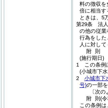
料の徴収を
倍に相当す
ときは、5
第29条
法
の他の従業
行為をした
人に対して
附
則
(施行期日)
1
この条例
(小城市下
2
小城市下
号)
の一部
〔次の
附
則
(
この条例は