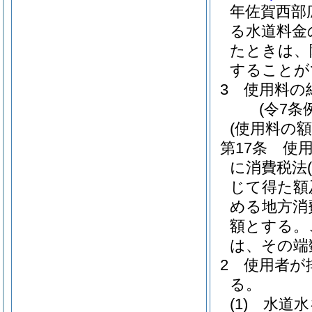
年佐賀西部
る水道料金
たときは、
することが
3
使用料の
(令7条
(使用料の額
第17条
使
に消費税法
じて得た額
める地方消
額とする。
は、その端
2
使用者が
る。
(1)
水道水