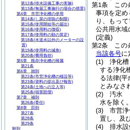
第12条
(排水設備工事の実施)
第1条
この
第13条
(無届工事施行の場合の措置)
事項を定め
第4章
市営浄化槽の使用
第14条
(し尿の排除の制限)
り、もって
第15条
(使用開始等の届出)
公共用水域
第16条
(使用料の徴収)
第17条
(使用料の額の算定)
(定義)
第18条
(水道水以外のメーターの設
第2条
この
置)
第19条
(使用料の減免)
当該各号
に
第20条
(費用負担)
(1)
浄化槽
第5章
既存浄化槽の帰属
第21条
する浄化
第6章
雑則
第22条
(市営浄化槽の移設等)
る法律
(平
第23条
(資料の提出及び報告)
とみなさ
第24条
(土地への立入等)
第25条
(損害賠償)
(2)
汚水 
第7章
補則
水を除く。
第26条
(委任)
第8章
罰則
(3)
市営浄
第27条
置し、及
第28条
第29条
(4)
排水設
附則