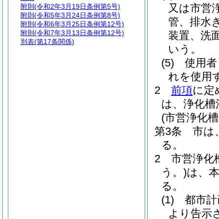
又は市営
附則
(令和2年3月19日条例第5号)
附則
(令和5年3月24日条例第8号)
管、排水
附則
(令和6年3月25日条例第12号)
附則
(令和7年3月13日条例第12号)
装置、洗
別表
(第17条関係)
いう。
(5)
使用者
れを使用
2
前項
に定
は、浄化槽
(市営浄化槽
第3条
市は
る。
2
市営浄化
う。)
は、
る。
(1)
都市計
より告示