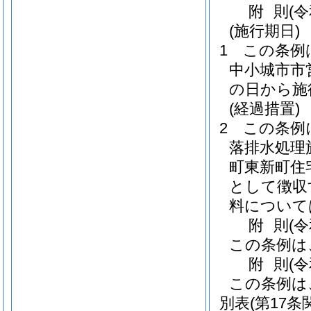
附
則
(
(施行期日)
1
この条例
中小城市市
の日から施
(経過措置)
2
この条例
落排水処理
町東新町住
として徴収
料について
附
則
(
この条例は
附
則
(
この条例は
別表
(第17条