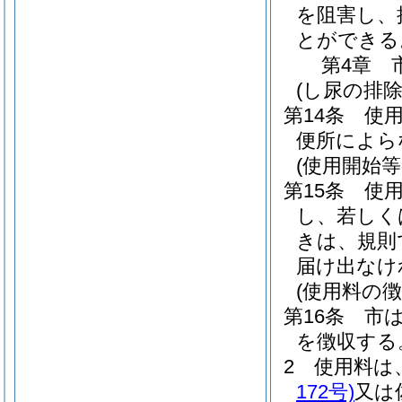
を阻害し、
とができる
第4章
(し尿の排除
第14条
使
便所によら
(使用開始等
第15条
使
し、若しく
きは、規則
届け出なけ
(使用料の徴
第16条
市
を徴収する
2
使用料は
172号)
又は