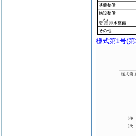
基盤整備
施設整備
きょ
暗
排水整備
渠
その他
様式第1号
(