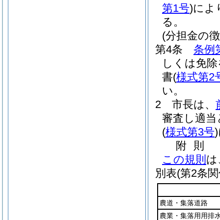
第1号
)
によ
る。
(分担金の
第4条
条例
しくは免除
書
(
様式第2
い。
2
市長は、
審査し適当
(
様式第3号
)
附
則
この規則
は
別表
(第2条関
農道・集落道路
農業・集落用用排