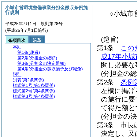
小城市営環境整備事業分担金徴収条例施
行規則
○小城市
平成25年7月1日 規則第28号
(平成25年7月1日施行)
(趣旨)
条項目次
沿革
第1条
この
本則
第1条
(趣旨)
成17年小城
第2条
(分担金の総額)
第3条
(分担金の決定通知)
関し必要な
第4条
(分担金の徴収猶予及び減免)
(分担金の総
附則
別表
(第2条関係)
第2条
条例
様式第1号
(第3条関係)
左欄に掲げ
様式第2号
(第4条関係)
様式第3号
(第4条関係)
の施行に要
て得た額と
(分担金の決
第3条
市長
決定し、又