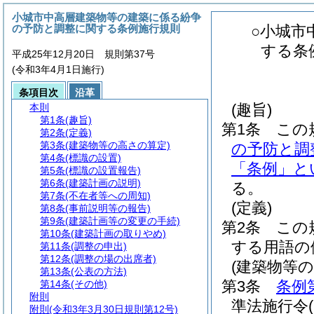
小城市中高層建築物等の建築に係る紛争
の予防と調整に関する条例施行規則
○小城市
する条
平成25年12月20日 規則第37号
(令和3年4月1日施行)
条項目次
沿革
(趣旨)
本則
第1条
(趣旨)
第1条
この
第2条
(定義)
第3条
(建築物等の高さの算定)
の予防と調
第4条
(標識の設置)
「条例」と
第5条
(標識の設置報告)
第6条
(建築計画の説明)
る。
第7条
(不在者等への周知)
(定義)
第8条
(事前説明等の報告)
第9条
(建築計画等の変更の手続)
第2条
この
第10条
(建築計画の取りやめ)
する用語の
第11条
(調整の申出)
第12条
(調整の場の出席者)
(建築物等
第13条
(公表の方法)
第3条
条例
第14条
(その他)
附則
準法施行令
附則
(令和3年3月30日規則第12号)