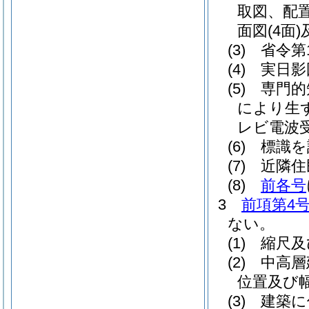
取図、配
面図
(4面)
(3)
省令第
(4)
実日影
(5)
専門的
により生
レビ電波
(6)
標識を
(7)
近隣住
(8)
前各号
3
前項第4
ない。
(1)
縮尺及
(2)
中高層
位置及び
(3)
建築に