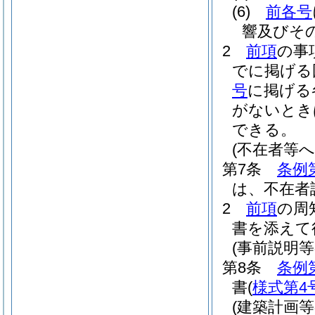
(6)
前各号
響及びそ
2
前項
の事
でに掲げる
号
に掲げる
がないとき
できる。
(不在者等へ
第7条
条例
は、不在者
2
前項
の周
書を添えて
(事前説明等
第8条
条例
書
(
様式第4
(建築計画