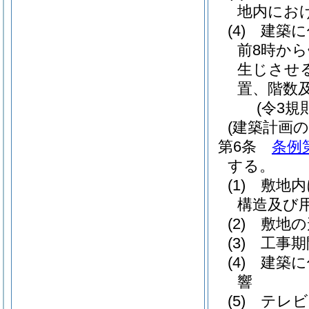
地内にお
(4)
建築に
前8時か
生じさせ
置、階数
(令3規
(建築計画の
第6条
条例
する。
(1)
敷地内
構造及び
(2)
敷地の
(3)
工事期
(4)
建築に
響
(5)
テレビ