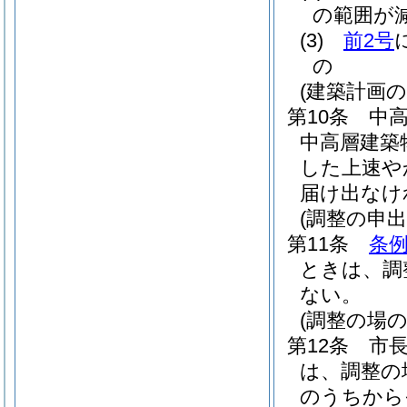
の範囲が
(3)
前2号
の
(建築計画の
第10条
中
中高層建築
した上速や
届け出なけ
(調整の申出
第11条
条例
ときは、調
ない。
(調整の場の
第12条
市
は、調整の
のうちから