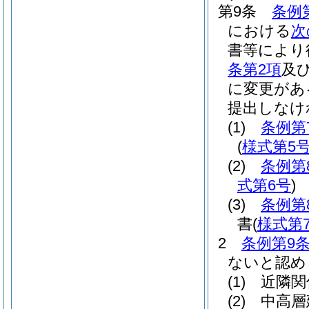
第9条
条例
における
次
書等により
条第2項
及
に変更があ
提出しなけ
(1)
条例第
(
様式第5
(2)
条例第
式第6号
)
(3)
条例第
書
(
様式第
2
条例第9条
ないと認め
(1)
近隣関
(2)
中高層