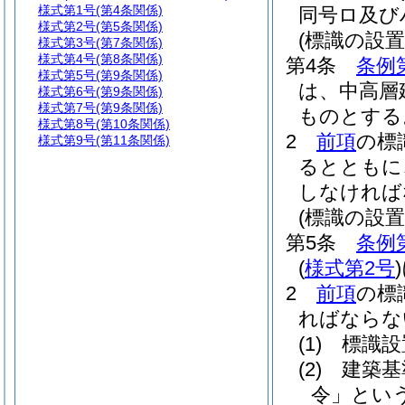
様式第1号
(第4条関係)
同号ロ及び
様式第2号
(第5条関係)
(標識の設置
様式第3号
(第7条関係)
様式第4号
(第8条関係)
第4条
条例
様式第5号
(第9条関係)
は、中高層
様式第6号
(第9条関係)
様式第7号
(第9条関係)
ものとする
様式第8号
(第10条関係)
2
前項
の標
様式第9号
(第11条関係)
るとともに
しなければ
(標識の設置
第5条
条例
(
様式第2号
)
2
前項
の標
ればならな
(1)
標識設
(2)
建築基
令」という