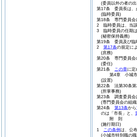
(委員以外の者の出
第17条
委員長は、
(臨時委員)
第18条
専門委員会
2
臨時委員は、当
3
臨時委員の任期
(秘密保持義務)
第19条
委員及び臨
2
第17条
の規定に
(庶務)
第20条
専門委員会
(委任)
第21条
この章
に定
第4章
小城
(設置)
第22条
法第30条
(所掌事務)
第23条
調査委員会
(専門委員会の組織
第24条
第13条
から
のは「市長」と、
附
則
(施行期日)
1
この条例
は、公
(小城市特別職の