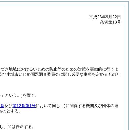
平成26年9月22日
条例第13号
基づき地域におけるいじめの防止等のための対策を実効的に行うよ
及び小城市いじめ問題調査委員会に関し必要な事項を定めるものと
会」という。)
を置く。
の条
及び
第12条第1号
において同じ。)
に関係する機関及び団体の連
ものとする。
し、又は任命する。