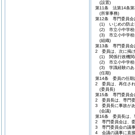
(設置)
第11条
法第14条
(所掌事務)
第12条
専門委員会
(1)
いじめの防止
(2)
市立小中学校
(3)
市立小中学校
(組織)
第13条
専門委員会
2
委員は、次に掲
(1)
関係行政機関
(2)
市立小中学校
(3)
学識経験のあ
(任期)
第14条
委員の任期
2
委員は、再任さ
(委員長)
第15条
専門委員会
2
委員長は、専門
3
委員長に事故が
(会議)
第16条
委員長は、
2
専門委員会は、
3
専門委員会の議
4
会議の議事に直