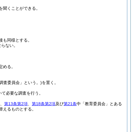
を聞くことができる。
後も同様とする。
ならない。
定める。
「調査委員会」という。)
を置く。
いて必要な調査を行う。
、
第13条第2項
、
第18条第2項
及び
第21条
中「教育委員会」とある
替えるものとする。