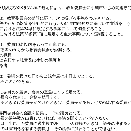
第3項及び第28条第1項の規定により、教育委員会に小城市いじめ問題専
は、教育委員会の諮問に応じ、次に掲げる事務をつかさどる。
等のための対策を実効的に行うために専門的知見に基づいて審議を行う
における法第24条に規定する事案について調査すること。
における法第28条第1項に規定する重大事態について調査すること。
は、委員10名以内をもって組織する。
げる者のうちから教育委員会が委嘱する。
の職員
に在籍する児童又は生徒の保護者
る者
は、委嘱を受けた日から当該年度の末日までとする。
れることができる。
に委員長を置き、委員の互選によって定める。
委員会を代表し、会務を総理する。
あるとき又は委員長が欠けたときは、委員長があらかじめ指名する委員
専門委員会の会議を招集し、その議長となる。
委員の過半数が出席しなければ、会議を開くことができない。
事は、出席した委員の過半数で決し、可否同数のときは、議長の決する
接の利害関係を有する委員は、その議事に加わることができない。