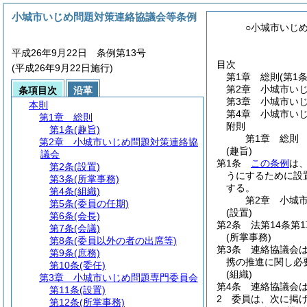
小城市いじめ問題対策連絡協議会等条例
○小城市いじ
平成26年9月22日 条例第13号
目次
(平成26年9月22日施行)
第1章
総則
(第1条
第2章
小城市い
条項目次
沿革
第3章
小城市い
本則
第4章
小城市い
第1章
総則
附則
第1条
(趣旨)
第1章
総則
第2章
小城市いじめ問題対策連絡協
(趣旨)
議会
第1条
この条例
は
第2条
(設置)
うにするために設
第3条
(所掌事務)
する。
第4条
(組織)
第2章
小城
第5条
(委員の任期)
(設置)
第6条
(会長)
第2条
法第14条第
第7条
(会議)
(所掌事務)
第8条
(委員以外の者の出席等)
第3条
連絡協議会
第9条
(庶務)
携の推進に関し必
第10条
(委任)
(組織)
第3章
小城市いじめ問題専門委員会
第4条
連絡協議会は
第11条
(設置)
2
委員は、次に掲
第12条
(所掌事務)