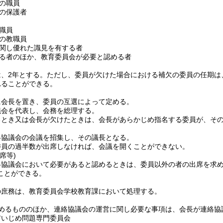
の職員
の保護者
職員
の教職員
関し優れた識見を有する者
る者のほか、教育委員会が必要と認める者
、2年とする。
ただし、委員が欠けた場合における補欠の委員の任期は
れることができる。
に会長を置き、委員の互選によって定める。
議会を代表し、会務を総理する。
るとき又は会長が欠けたときは、会長があらかじめ指名する委員が、そ
絡協議会の会議を招集し、その議長となる。
委員の過半数が出席しなければ、会議を開くことができない。
席等)
絡協議会において必要があると認めるときは、委員以外の者の出席を求
ことができる。
の庶務は、教育委員会学校教育課において処理する。
めるもののほか、連絡協議会の運営に関し必要な事項は、会長が連絡協
市いじめ問題専門委員会