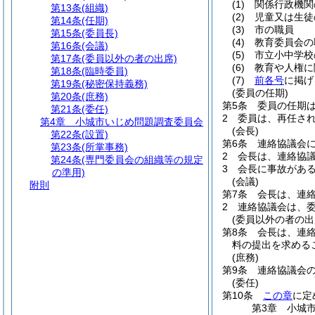
(1)
関係行政機関
第13条
(組織)
(2)
児童又は生徒
第14条
(任期)
(3)
市の職員
第15条
(委員長)
(4)
教育委員会の
第16条
(会議)
(5)
市立小中学校
第17条
(委員以外の者の出席)
(6)
教育や人権に
第18条
(臨時委員)
(7)
前各号
に掲げ
第19条
(秘密保持義務)
(委員の任期)
第20条
(庶務)
第5条
委員の任期は
第21条
(委任)
2
委員は、再任さ
第4章
小城市いじめ問題調査委員会
(会長)
第22条
(設置)
第6条
連絡協議会
第23条
(所掌事務)
2
会長は、連絡協
第24条
(専門委員会の組織等の規定
3
会長に事故があ
の準用)
(会議)
附則
第7条
会長は、連
2
連絡協議会は、
(委員以外の者の出
第8条
会長は、連
料の提出を求める
(庶務)
第9条
連絡協議会
(委任)
第10条
この章
に定
第3章
小城