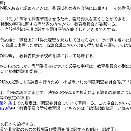
席)
必要があると認めるときは、委員以外の者を会議に出席させ、その意見
に、特別の事項を調査審議させるため、臨時委員を置くことができる。
該特別の事項に関する専門家のうちから、教育委員会が委嘱する。
は、当該特別の事項に関する調査審議が終了したときまでとする。
時委員は、職務上知り得た秘密を漏らしてはならない。
その職を退いた
より会議に出席した者は、当該会議において知り得た秘密を漏らしては
の庶務は、教育委員会学校教育課において処理する。
めるもののほか、専門委員会について必要な事項は、教育委員会が別に
市いじめ問題調査委員会
第2項の規定による調査を行うため、小城市いじめ問題調査委員会
(以下
は、市長の諮問に応じて、法第28条第1項の規定による調査の結果につ
等の規定の準用)
第21条
までの規定は、調査委員会について準用する。
この場合において
第20条
中「教育委員会学校教育課」とあるのは「総務部総務課」と読み
布の日から施行する。
職員で非常勤のものの報酬及び費用弁償に関する条例の一部改正)