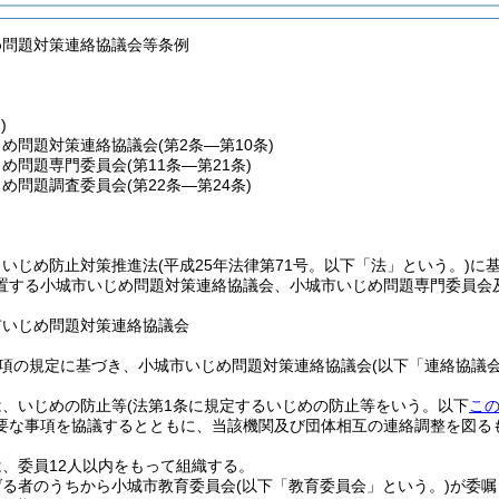
め問題対策連絡協議会等条例
)
じめ問題対策連絡協議会
(第2条―第10条)
じめ問題専門委員会
(第11条―第21条)
じめ問題調査委員会
(第22条―第24条)
、いじめ防止対策推進法
(平成25年法律第71号。以下「法」という。)
に
置する小城市いじめ問題対策連絡協議会、小城市いじめ問題専門委員会
市いじめ問題対策連絡協議会
1項の規定に基づき、小城市いじめ問題対策連絡協議会
(以下「連絡協議
は、いじめの防止等
(法第1条に規定するいじめの防止等をいう。以下
こ
要な事項を協議するとともに、当該機関及び団体相互の連絡調整を図る
、委員12人以内をもって組織する。
げる者のうちから小城市教育委員会
(以下「教育委員会」という。)
が委嘱