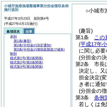
小城市漁港漁場整備事業分担金徴収条例
施行規則
○小城市
平成27年3月23日 規則第4号
(平成27年4月1日施行)
(趣旨)
条項目次
沿革
第1条
この
本則
第1条
(趣旨)
(平成17年
第2条
(分担金の決定通知)
第3条
(分担金の徴収延期及び減免)
に関し必要
附則
(分担金の決
様式第1号
(第2条関係)
様式第2号
(第3条関係)
第2条
市長
様式第3号
(第3条関係)
決定し、又
担金決定
(変
き者に通知
(分担金の
第3条
条例
若しくは免