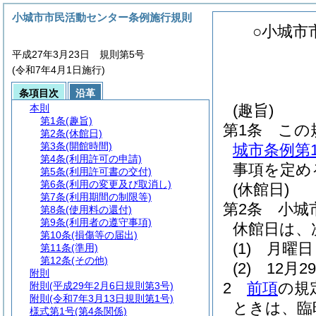
小城市市民活動センター条例施行規則
○小城市
平成27年3月23日 規則第5号
(令和7年4月1日施行)
条項目次
沿革
(趣旨)
本則
第1条
(趣旨)
第1条
この
第2条
(休館日)
第3条
(開館時間)
城市条例第
第4条
(利用許可の申請)
事項を定め
第5条
(利用許可書の交付)
第6条
(利用の変更及び取消し)
(休館日)
第7条
(利用期間の制限等)
第2条
小城
第8条
(使用料の還付)
第9条
(利用者の遵守事項)
休館日は、
第10条
(損傷等の届出)
(1)
月曜日
第11条
(準用)
第12条
(その他)
(2)
12月
附則
2
前項
の規
附則
(平成29年2月6日規則第3号)
附則
(令和7年3月13日規則第1号)
ときは、臨
様式第1号
(第4条関係)