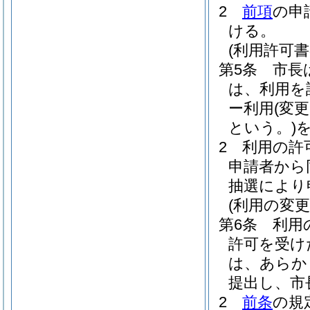
2
前項
の申
ける。
(利用許可書
第5条
市長
は、利用を
ー利用
(変
という。)
2
利用の許
申請者から
抽選により
(利用の変
第6条
利用
許可を受け
は、あらか
提出し、市
2
前条
の規