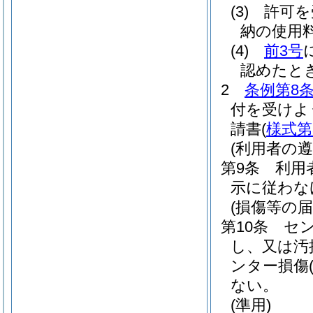
(3)
許可を
納の使用
(4)
前3号
認めたと
2
条例第8
付を受けよ
請書
(
様式第
(利用者の遵
第9条
利用
示に従わな
(損傷等の届
第10条
セ
し、又は汚
ンター損傷
ない。
(準用)