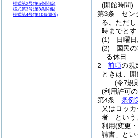
様式第2号
(第5条関係)
(開館時間)
様式第3号
(第8条関係)
第3条
セン
様式第4号
(第10条関係)
る。
ただし
時までとす
(1)
日曜日
(2)
国民の
る休日
2
前項
の規
ときは、開
(令7規
(利用許可の
第4条
条例
又はロッカ
者」という
利用
(変更・
請書」とい