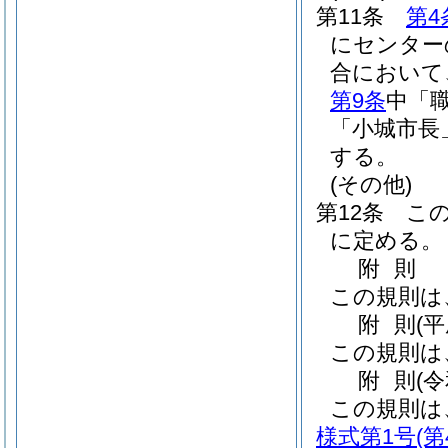
第11条
第4
にセンター
合において
第9条
中「
「小城市長
する。
(その他)
第12条
こ
に定める。
附
則
この規則は
附
則
(
この規則は
附
則
(
この規則は
様式第1号
(