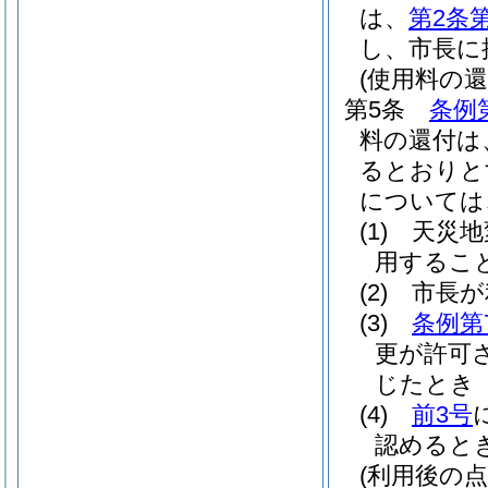
は、
第2条
し、市長に
(使用料の還
第5条
条例
料の還付は
るとおりと
については
(1)
天災地
用するこ
(2)
市長が
(3)
条例第
更が許可
じたとき
(4)
前3号
認めると
(利用後の点