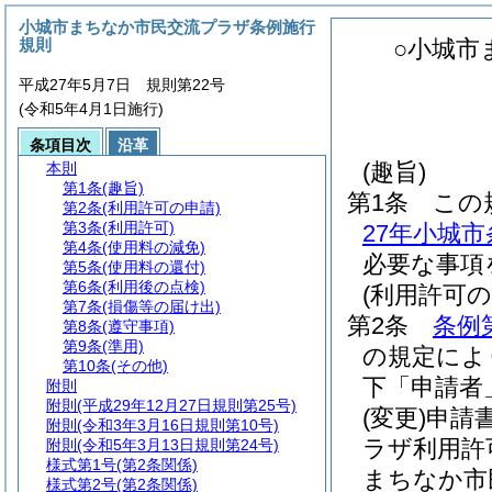
小城市まちなか市民交流プラザ条例施行
規則
○小城市
平成27年5月7日 規則第22号
(令和5年4月1日施行)
条項目次
沿革
(趣旨)
本則
第1条
(趣旨)
第1条
この
第2条
(利用許可の申請)
第3条
(利用許可)
27年小城
第4条
(使用料の減免)
必要な事項
第5条
(使用料の還付)
第6条
(利用後の点検)
(利用許可の
第7条
(損傷等の届け出)
第2条
条例
第8条
(遵守事項)
第9条
(準用)
の規定によ
第10条
(その他)
下「申請者
附則
附則
(平成29年12月27日規則第25号)
(変更)
申請
附則
(令和3年3月16日規則第10号)
ラザ利用許
附則
(令和5年3月13日規則第24号)
様式第1号
(第2条関係)
まちなか市
様式第2号
(第2条関係)