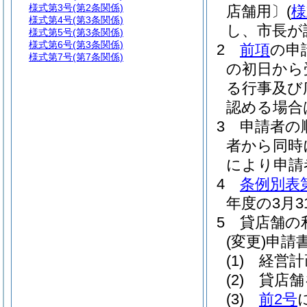
様式第3号
(第2条関係)
店舗用〕
(
様
様式第4号
(第3条関係)
し、市長が
様式第5号
(第3条関係)
様式第6号
(第3条関係)
2
前項
の申
様式第7号
(第7条関係)
の初日から
る行事及び
認める場合
3
申請者の
者から同時
により申請
4
条例別表
年度の3月
5
貸店舗の
(変更)
申請
(1)
経営計
(2)
貸店舗
(3)
前2号