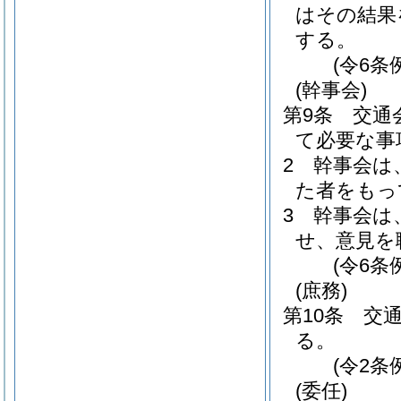
はその結果
する。
(令6条
(幹事会)
第9条
交通
て必要な事
2
幹事会は
た者をもっ
3
幹事会は
せ、意見を
(令6条
(庶務)
第10条
交
る。
(令2条
(委任)