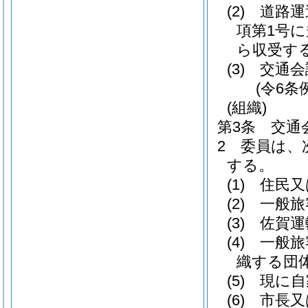
(2)
道路運
項第1号
ら収受す
(3)
交通会
(令6条
(組織)
第3条
交通
2
委員は、
する。
(1)
住民又
(2)
一般旅
(3)
佐賀運
(4)
一般旅
織する団
(5)
現に自
(6)
市長又