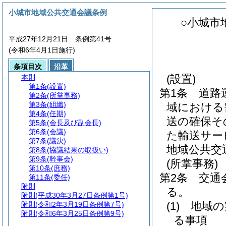
小城市地域公共交通会議条例
○小城市
平成27年12月21日 条例第41号
(令和6年4月1日施行)
条項目次
沿革
(設置)
本則
第1条
(設置)
第1条
道路
第2条
(所掌事務)
第3条
(組織)
域における
第4条
(任期)
送の確保そ
第5条
(会長及び副会長)
第6条
(会議)
た輸送サー
第7条
(議決)
地域公共交
第8条
(協議結果の取扱い)
第9条
(幹事会)
(所掌事務)
第10条
(庶務)
第2条
交通
第11条
(委任)
附則
る。
附則
(平成30年3月27日条例第1号)
(1)
地域の
附則
(令和2年3月19日条例第7号)
附則
(令和6年3月25日条例第9号)
る事項