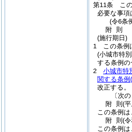
第11条
こ
必要な事項
(令6条
附
則
(施行期日)
1
この条例
(小城市特
する条例の
2
小城市特
関する条例
改正する。
〔次の
附
則
(
この条例は
附
則
(
この条例は