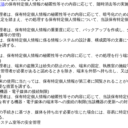
前項
の保有特定個人情報の秘匿性等その内容に応じて、随時消去等の実
理者は、保有特定個人情報の秘匿性等その内容に応じて、暗号化のため
規定を踏まえ、その処理する保有特定個人情報について、当該保有特定
理者は、保有特定個人情報の重要度に応じて、バックアップを作成し、
書等の管理)
は、保有特定個人情報に係る情報システムの設計書、構成図等の文書に
を講ずる。
は、保有特定個人情報の秘匿性等その内容に応じて、その処理を行う端
)
理者は、端末の盗難又は紛失の防止のため、端末の固定、執務室の施錠
ム管理者が必要があると認めるときを除き、端末を外部へ持ち出し、又
)
末の使用に当たっては、保有特定個人情報が第三者に閲覧されることが
要な措置を講ずる。
る機器・電子媒体の接続制限)
理者は、保有特定個人情報の秘匿性等その内容に応じて、当該保有特定
を有する機器・電子媒体の端末等への接続の制限
(当該機器の更新への対
の手続きに基づき、媒体を持ち出す必要が生じた場合には、容易に特定
る。
システム室等の安全管理