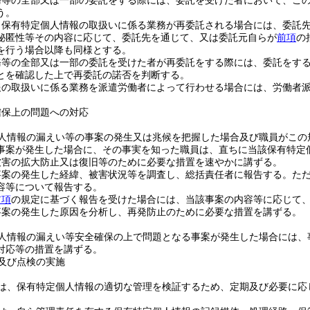
務等の全部又は一部の委託をする際には、委託を受けた者において、こ
う。
、保有特定個人情報の取扱いに係る業務が再委託される場合には、委託
秘匿性等その内容に応じて、委託先を通じて、又は委託元自らが
前項
の
を行う場合以降も同様とする。
務等の全部又は一部の委託を受けた者が再委託をする際には、委託をす
とを確認した上で再委託の諾否を判断する。
報の取扱いに係る業務を派遣労働者によって行わせる場合には、労働者
確保上の問題への対応
人情報の漏えい等の事案の発生又は兆候を把握した場合及び職員がこの
事案が発生した場合に、その事実を知った職員は、直ちに当該保有特定
被害の拡大防止又は復旧等のために必要な措置を速やかに講ずる。
事案の発生した経緯、被害状況等を調査し、総括責任者に報告する。
た
容等について報告する。
前項
の規定に基づく報告を受けた場合には、当該事案の内容等に応じて
事案の発生した原因を分析し、再発防止のために必要な措置を講ずる。
人情報の漏えい等安全確保の上で問題となる事案が発生した場合には、
対応等の措置を講ずる。
及び点検の実施
は、保有特定個人情報の適切な管理を検証するため、定期及び必要に応