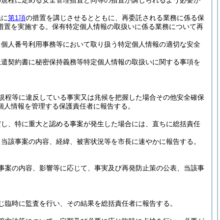
の規程に定める安全管理措置と同等の措置が講じられるよう必要か
先に
第1項
の措置を講じさせるとともに、再委託される業務に係る保
措置を実施する。
保有特定個人情報の取扱いに係る業務について再
る個人番号利用事務等において取り扱う特定個人情報の適切な安全
派遣契約書に秘密保持義務等特定個人情報の取扱いに関する事項を
規程等に違反している事実又は兆候を把握した場合その他安全確保
個人情報を管理する保護責任者に報告する。
だし、特に重大と認める事案が発生した場合には、直ちに総括責任
、当該事案の内容、経緯、被害状況等を市長に速やかに報告する。
事案の内容、影響等に応じて、事実及び再発防止策の公表、当該事
じ臨時に監査を行い、その結果を総括責任者に報告する。