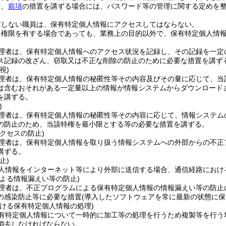
は、
前項
の措置を講ずる場合には、パスワード等の管理に関する定めを
有しない職員は、保有特定個人情報にアクセスしてはならない。
ス権限を有する場合であっても、業務上の目的以外で、保有特定個人情
理者は、保有特定個人情報へのアクセス状況を記録し、その記録を一定
ス記録の改ざん、窃取又は不正な削除の防止のために必要な措置を講ず
視)
理者は、保有特定個人情報の秘匿性等その内容及びその量に応じて、当
は含むおそれがある一定量以上の情報が情報システムからダウンロード
を講ずる。
)
理者は、保有特定個人情報の秘匿性等その内容に応じて、情報システム
の防止のため、当該特権を最小限とする等の必要な措置を講ずる。
クセスの防止)
理者は、保有特定個人情報を取り扱う情報システムへの外部からの不正
講ずる。
止)
人情報をインターネット等により外部に送信する場合、通信経路におけ
による情報漏えい等の防止)
理者は、不正プログラムによる保有特定個人情報の情報漏えい等の防止
の感染防止等に必要な措置
(導入したソフトウェアを常に最新の状態に保
おける保有特定個人情報の処理)
有特定個人情報について一時的に加工等の処理を行うため複製等を行う
消去しなければならない。