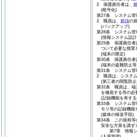
2
保護責任者は、
(暗号化)
第27条
システム管
2
職員は、
前項
の
(バックアップ)
第28条
システム管
(情報システム設計
第29条
保護責任者
ついて必要な措置
(端末の限定)
第30条
保護責任者
(端末の盗難防止等
第31条
システム管
2
職員は、システ
(第三者の閲覧防止
第32条
職員は、端
を徹底する等の必
(記録機能を有す
第33条
システム管
モリ等の記録機能
(媒体の移送手段)
第34条
この規程等
安全な方策を講ず
第7章
情報
(入退管理)