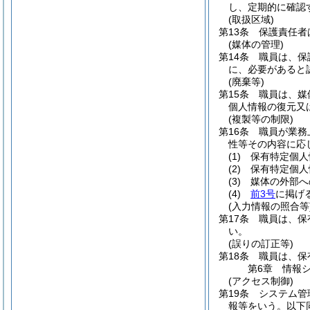
し、定期的に確認
(取扱区域)
第13条
保護責任者
(媒体の管理)
第14条
職員は、保
に、必要があると
(廃棄等)
第15条
職員は、媒
個人情報の復元又
(複製等の制限)
第16条
職員が業務
性等その内容に応
(1)
保有特定個人
(2)
保有特定個人
(3)
媒体の外部へ
(4)
前3号
に掲げ
(入力情報の照合等
第17条
職員は、保
い。
(誤りの訂正等)
第18条
職員は、保
第6章
情報
(アクセス制御)
第19条
システム管
報等をいう。以下