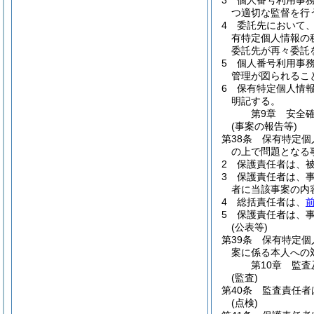
3
個人番号利用事
つ適切な監督を行
4
委託先において
有特定個人情報の
委託先が再々委託
5
個人番号利用事
管理が図られるこ
6
保有特定個人情
明記する。
第9章
安全
(事案の報告等)
第38条
保有特定個
の上で問題となる
2
保護責任者は、
3
保護責任者は、
者に当該事案の内
4
総括責任者は、
5
保護責任者は、
(公表等)
第39条
保有特定個
案に係る本人への
第10章
監査
(監査)
第40条
監査責任者
(点検)