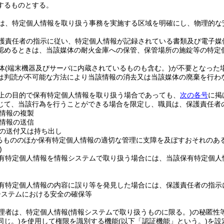
するものとする。
は、特定個人情報を取り扱う事務を実施する区域を明確にし、物理的な
護責任者の指示に従い、特定個人情報が記録されている書類及び電子媒
認めるときは、当該媒体の耐火金庫への保管、保管場所の施錠等の特定
体
(端末機器及びサーバに内蔵されているものも含む。)
が不要となった
は判読が不可能な方法により当該情報の消去又は当該媒体の廃棄を行わ
上の目的で保有特定個人情報を取り扱う場合であっても、
次の各号
に掲
じて、当該行為を行うことができる場合を限定し、職員は、保護責任者
情報の複製
情報の送信
の送付又は持ち出し
るもののほか保有特定個人情報の適切な管理に支障を及ぼすおそれのあ
)
有特定個人情報を情報システムで取り扱う場合には、当該保有特定個人
有特定個人情報の内容に誤り等を発見した場合には、保護責任者の指示
システムにおける安全の確保等
理者は、特定個人情報
(情報システムで取り扱うものに限る。)
の秘匿性
同じ。)
を使用して権限を識別する機能
(以下「認証機能」という。)
を設