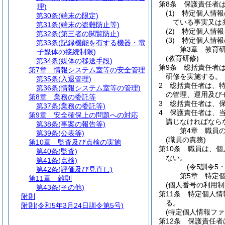
第8条
保護責任者
理)
(1)
特定個人情報
第30条
(端末の限定)
ている事実又は
第31条
(端末の盗難防止等)
(2)
特定個人情報
第32条
(第三者の閲覧防止)
(3)
特定個人情報
第33条
(記録機能を有する機器・電
第3章
教育
子媒体の接続制限)
(教育研修)
第34条
(媒体の移送手段)
第9条
総括責任者
第7章
情報システム室等の安全管理
研修を実施する。
第35条
(入退管理)
2
総括責任者は、
第36条
(情報システム室等の管理)
の管理、運用及び
第8章
業務の委託等
3
総括責任者は、
第37条
(業務の委託等)
4
保護責任者は、
第9章
安全確保上の問題への対応
講じなければなら
第38条
(事案の報告等)
第4章
職員
第39条
(公表等)
(職員の責務)
第10章
監査及び点検の実施
第10条
職員は、個
第40条
(監査)
ない。
第41条
(点検)
(令5訓令5
第42条
(評価及び見直し)
第5章
特定
第11章
雑則
(個人番号の利用制
第43条
(その他)
第11条
特定個人情
附則
る。
附則
(令和5年3月24日訓令第5号)
(特定個人情報ファ
第12条
保護責任者