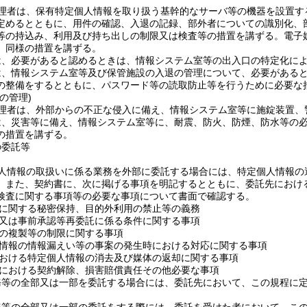
理者は、保有特定個人情報を取り扱う基幹的なサーバ等の機器を設置す
定めるとともに、用件の確認、入退の記録、部外者についての識別化、
等の持込み、利用及び持ち出しの制限又は検査等の措置を講ずる。
電子
、同様の措置を講ずる。
は、必要があると認めるときは、情報システム室等の出入口の特定化に
は、情報システム室等及び保管施設の入退の管理について、必要がある
の整備をするとともに、パスワード等の読取防止等を行うために必要な
の管理)
理者は、外部からの不正な侵入に備え、情報システム室等に施錠装置、
は、災害等に備え、情報システム室等に、耐震、防火、防煙、防水等の
の措置を講ずる。
の委託等
人情報の取扱いに係る業務を外部に委託する場合には、特定個人情報の
。
また、契約書に、次に掲げる事項を明記するとともに、委託先におけ
検査に関する事項等の必要な事項について書面で確認する。
に関する秘密保持、目的外利用の禁止等の義務
又は事前承認等再委託に係る条件に関する事項
の複製等の制限に関する事項
情報の情報漏えい等の事案の発生時における対応に関する事項
おける特定個人情報の消去及び媒体の返却に関する事項
における契約解除、損害賠償責任その他必要な事項
務等の全部又は一部を委託する場合には、委託先において、この規程に
。