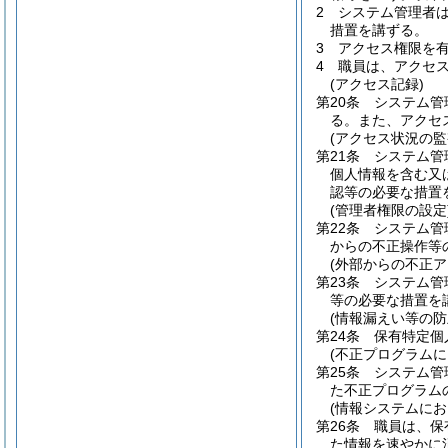
2
システム管理者
措置を講ずる。
3
アクセス権限を
4
職員は、アクセ
(アクセス記録)
第20条
システム管
る。
また、アクセ
(アクセス状況の監
第21条
システム管
個人情報を含む又
認等の必要な措置
(管理者権限の設定
第22条
システム管
からの不正操作等
(外部からの不正ア
第23条
システム管
等の必要な措置を
(情報漏えい等の防
第24条
保有特定個
(不正プログラム
第25条
システム管
た不正プログラム
(情報システムに
第26条
職員は、保
た情報を速やかに