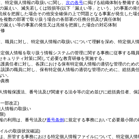
は、特定個人情報の取扱いに関し、
次の各号
に掲げる組織体制を整備す
の漏えい、滅失若しくは毀損等
(以下「漏えい等」という。)
の事案の発
兆候を把握した場合その他安全確保の上で問題となる事案が発生した場
を複数の部署で取り扱う場合の各部署の任務分担及び責任体制
の漏えい等の事案の発生又は兆候を把握した場合の対応体制
研修
は、職員に対し、特定個人情報の取扱いについて理解を深め、特定個人
特定個人情報を取り扱う情報システムの管理に関する事務に従事する職
セキュリティ対策に関して必要な教育研修を実施する。
保護責任者に対し、各課における保有特定個人情報の適切な管理のため
当該課の職員に対し、保有特定個人情報の適切な管理のために、総括責
ない。
の責務
人情報保護法、番号法及び関連する法令等の定め並びに総括責任者、保
・一部改正)
個人情報の取扱い
限)
報の利用は、番号法及び
番号条例
に規定する事務において必要最小限の
イルの取扱状況確認)
は、所管する事務における特定個人情報ファイルについて、特定個人情