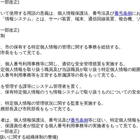
・一部改正)
おいて使用する用語の意義は、個人情報保護法、番号法及び
番号条例
に
て「情報システム」とは、サーバ装置、端末、通信回線装置、複合機、
・一部改正)
体制
は、市の保有する特定個人情報の管理に関する事務を総括する。
副市長をもって充てる。
は、個人番号利用事務等に関し、適切な安全管理措置を実施する。
特定個人情報を取り扱う職員及び当該職員が取り扱う特定個人情報の範
個人番号利用事務等を主管する所属課等の長をもって充てる。
ムを管理する課等にシステム管理者を置く。
は、保有特定個人情報のうち情報システムで取り扱うものについての安
は、特定個人情報の管理状況に関する監査を実施する。
総務部長及び市民部長をもって充てる。
当者は、個人情報保護法、番号法及び
番号条例
等に従い、特定個人情報
は、保護責任者が指定する個人番号利用事務等の実施者をもって充てる
・一部改正)
取扱いに関する組織体制の整備)