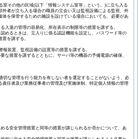
る室その他の区域
(以下「情報システム室等」という。)
に立ち入る
部外者が立ち入る場合の職員の立会い又は監視設備による監視、外
媒体を保管するための施設を設けている場合においても、必要があ
よる入退の管理の容易化、所在表示の制限等の措置を講ずる。
と認めるときは、立入りに係る認証機能を設定し、パスワード等の
措置を講ずる。
警報装置、監視設備の設置等の措置を講ずる。
必要な措置を講ずるとともに、サーバ等の機器の予備電源の確保、
適切な管理を行う能力を有しない者を選定することがないよう、必
る責任者及び業務従事者の管理及び実施体制、特定個人情報の管理
定める安全管理措置と同等の措置が講じられるか否かについて、あ