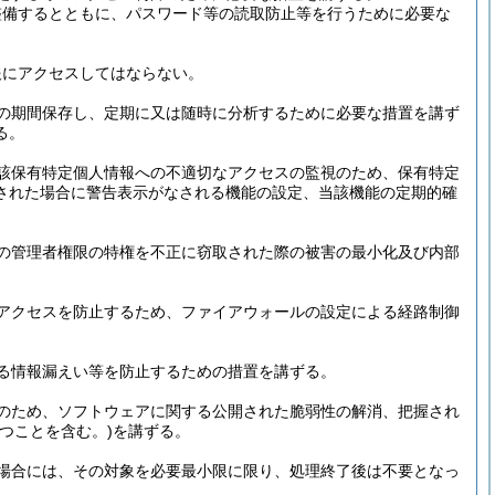
整備するとともに、パスワード等の読取防止等を行うために必要な
報にアクセスしてはならない。
の期間保存し、定期に又は随時に分析するために必要な措置を講ず
る。
該保有特定個人情報への不適切なアクセスの監視のため、保有特定
された場合に警告表示がなされる機能の設定、当該機能の定期的確
の管理者権限の特権を不正に窃取された際の被害の最小化及び内部
アクセスを防止するため、ファイアウォールの設定による経路制御
る情報漏えい等を防止するための措置を講ずる。
のため、ソフトウェアに関する公開された脆弱性の解消、把握され
つことを含む。)
を講ずる。
場合には、その対象を必要最小限に限り、処理終了後は不要となっ