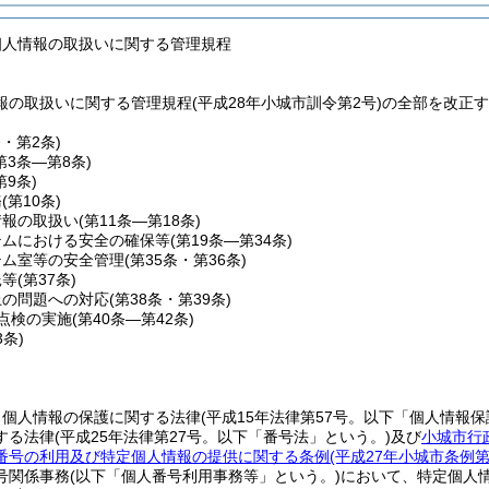
個人情報の取扱いに関する管理規程
報の取扱いに関する管理規程(平成28年小城市訓令第2号)の全部を改正
条・第2条)
第3条―第8条)
第9条)
務
(第10条)
情報の取扱い
(第11条―第18条)
テムにおける安全の確保等
(第19条―第34条)
テム室等の安全管理
(第35条・第36条)
託等
(第37条)
上の問題への対応
(第38条・第39条)
点検の実施
(第40条―第42条)
3条)
、個人情報の保護に関する法律
(平成15年法律第57号。以下「個人情報保
する法律
(平成25年法律第27号。以下「番号法」という。)
及び
小城市行
番号の利用及び特定個人情報の提供に関する条例
(平成27年小城市条例
号関係事務
(以下「個人番号利用事務等」という。)
において、特定個人