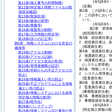
(令5訓令5
第11条
(個人番号の利用制限)
(定義)
第12条
(特定個人情報ファイルの取
第2条
この訓令に
扱状況確認)
2
この訓令におい
第13条
(取扱区域)
いう。
第14条
(媒体の管理)
(令5訓令5
第15条
(廃棄等)
第2章
管理
第16条
(複製等の制限)
(総括責任者)
第17条
(入力情報の照合等)
第3条
総括責任者
第18条
(誤りの訂正等)
2
総括責任者は、
第6章
情報システムにおける安全の
(保護責任者)
確保等
第4条
保護責任者
第19条
(アクセス制御)
2
保護責任者は、
第20条
(アクセス記録)
3
保護責任者は、
第21条
(アクセス状況の監視)
(システム管理者)
第22条
(管理者権限の設定)
第5条
情報システ
第23条
(外部からの不正アクセスの
2
システム管理者
防止)
(監査責任者)
第24条
(情報漏えい等の防止)
第6条
監査責任者
第25条
(不正プログラムによる情報
2
監査責任者は、
漏えい等の防止)
(事務取扱担当者)
第26条
(情報システムにおける保有
第7条
事務取扱担
特定個人情報の処理)
2
事務取扱担当者
第27条
(暗号化)
(令5訓令5
第28条
(バックアップ)
(特定個人情報の
第29条
(情報システム設計書等の管