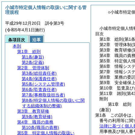
小城市特定個人情報の取扱いに関する管
理規程
○小城市特定
平成29年12月20日 訓令第3号
小城市特定個人情
(令和5年4月1日施行)
目次
第1章
総則
(第1
条項目次
沿革
第2章
管理体制
(
本則
第3章
教育研修
(
第1章
総則
第4章
職員の責
第1条
(趣旨)
第5章
特定個人
第2条
(定義)
第6章
情報シス
第2章
管理体制
第7章
情報シス
第3条
(総括責任者)
第8章
業務の委
第4条
(保護責任者)
第9章
安全確保
第5条
(システム管理者)
第10章
監査及び
第6条
(監査責任者)
第11章
雑則
(第4
第7条
(事務取扱担当者)
附則
第8条
(特定個人情報の取扱いに関
第1章
総則
する組織体制の整備)
(趣旨)
第3章
教育研修
第1条
この訓令は
第9条
(教育研修)
番号の利用等に関
第4章
職員の責務
法律に基づく個人
第10条
(職員の責務)
用事務及び個人番
第5章
特定個人情報の取扱い