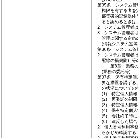
第35条
システム管
権限を有する者を
部電磁的記録媒体
ると認めるときは
2
システム管理者
3
システム管理者
管理に関する定め
(情報システム室等
第36条
システム管
2
システム管理者
配線の損傷防止等
第8章
業務
(業務の委託等)
第37条
保有特定個
要な措置を講ずる
の状況についての
(1)
特定個人情報
(2)
再委託の制限
(3)
特定個人情報
(4)
保有特定個人
(5)
委託終了時に
(6)
違反した場合
2
個人番号利用事
らかじめ確認する