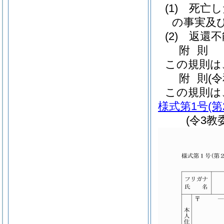
(1)
死亡し
の事実及
(2)
返還不
附
則
この規則は
附
則
(
この規則は
様式第1号
(
(令3教