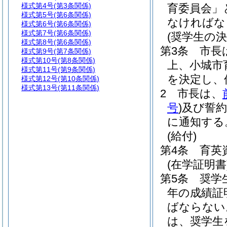
様式第4号
(第3条関係)
育委員会」
様式第5号
(第6条関係)
なければな
様式第6号
(第6条関係)
様式第7号
(第6条関係)
(奨学生の決
様式第8号
(第6条関係)
第3条
市長
様式第9号
(第7条関係)
様式第10号
(第8条関係)
上、小城市
様式第11号
(第9条関係)
を決定し、
様式第12号
(第10条関係)
様式第13号
(第11条関係)
2
市長は、
号
)
及び誓約
に通知する
(給付)
第4条
育英
(在学証明書
第5条
奨学
年の成績証
ばならない
は、奨学生