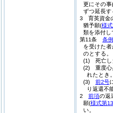
更にその事
ずつ延長す
3
育英資金
猶予願
(
様式
類を添付し
第11条
条例
を受けた者
のとする。
(1)
死亡し
(2)
重度心
れたとき
(3)
前2号
り返還不
2
前項
の返
願
(
様式第1
い。