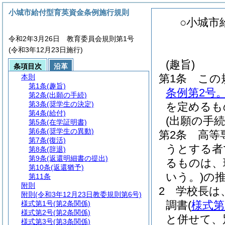
小城市給付型育英資金条例施行規則
○小城市
令和2年3月26日 教育委員会規則第1号
(令和3年12月23日施行)
(趣旨)
条項目次
沿革
第1条
この
本則
第1条
(趣旨)
条例第2号
第2条
(出願の手続)
第3条
(奨学生の決定)
を定めるも
第4条
(給付)
(出願の手続
第5条
(在学証明書)
第6条
(奨学生の異動)
第2条
高等
第7条
(復活)
うとする者
第8条
(辞退)
第9条
(返還明細書の提出)
るものは、
第10条
(返還猶予)
いう。)
の
第11条
附則
2
学校長は
附則
(令和3年12月23日教委規則第6号)
調書
(
様式第
様式第1号
(第2条関係)
様式第2号
(第2条関係)
と併せて、
様式第3号
(第3条関係)