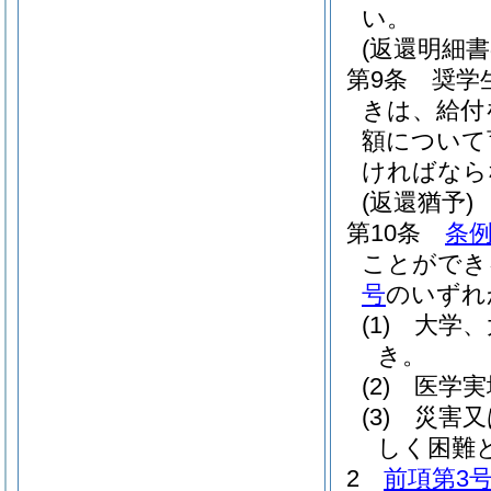
い。
(返還明細書
第9条
奨学
きは、給付
額について
ければなら
(返還猶予)
第10条
条例
ことができ
号
のいずれ
(1)
大学、
き。
(2)
医学実
(3)
災害又
しく困難
2
前項第3