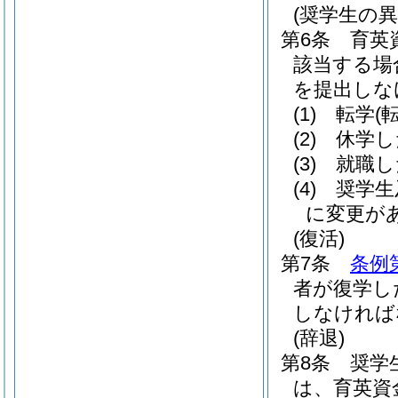
(奨学生の異
第6条
育英
該当する場
を提出しな
(1)
転学
(
(2)
休学
(3)
就職
(4)
奨学生
に変更が
(復活)
第7条
条例
者が復学し
しなければ
(辞退)
第8条
奨学
は、育英資