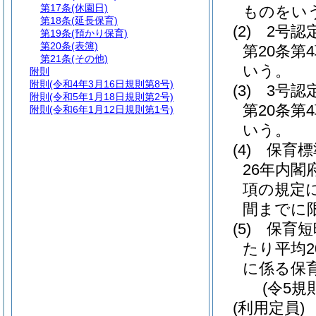
第17条
(休園日)
ものをい
第18条
(延長保育)
(2)
2号認
第19条
(預かり保育)
第20条
(表簿)
第20条
第21条
(その他)
いう。
附則
附則
(令和4年3月16日規則第8号)
(3)
3号認
附則
(令和5年1月18日規則第2号)
第20条
附則
(令和6年1月12日規則第1号)
いう。
(4)
保育標
26年内閣
項の規定に
間までに限
(5)
保育短
たり平均2
に係る保
(令5規
(利用定員)