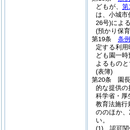
どもが、
第
は、小城市
26号)
によ
(預かり保育
第19条
条例
定する利用
ども園一時
よるものと
(表簿)
第20条
園
的な提供の
科学省・厚
教育法施行
ののほか、
い。
(1)
認可関