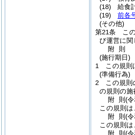
(18)
給食
(19)
前各
(その他)
第21条
こ
び運営に関
附
則
(施行期日)
1
この規則
(準備行為)
2
この規則
の規則の施
附
則
(
この規則は
附
則
(
この規則は
附
則
(