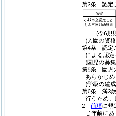
第3条
認定
名称
小城市立認定こど
も園三日月幼稚園
(令6規
(入園の資格
第4条
認定
による認定
(園児の募集
第5条
園児
あらかじめ
(学級の編成
第6条
満3
行うため、
2
前項
に規
じ年齢にあ