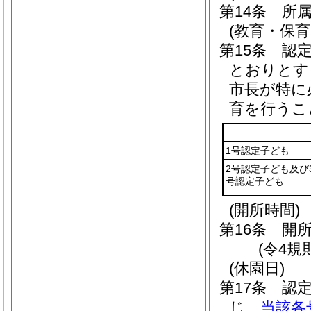
第14条
所
(教育・保育
第15条
認
とおりとす
市長が特に
育を行うこ
1号認定子ども
2号認定子ども及び
号認定子ども
(開所時間)
第16条
開所
(令4規
(休園日)
第17条
認
じ、
当該各