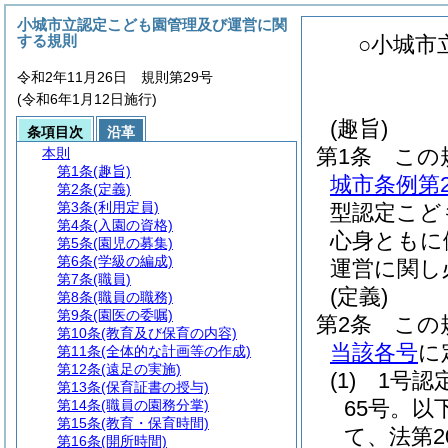
小城市立認定こども園管理及び運営に関
する規則
○小城市
令和2年11月26日 規則第29号
(令和6年1月12日施行)
(趣旨)
条項目次
沿革
第1条
この
本則
第1条
(趣旨)
城市条例第
第2条
(定義)
第3条
(利用定員)
型認定こど
第4条
(入園の資格)
心身ともに
第5条
(園児の募集)
第6条
(学級の編成)
運営に関し
第7条
(職員)
(定義)
第8条
(職員の職務)
第9条
(園医の委嘱)
第2条
この
第10条
(教育及び保育の内容)
当該各号
に
第11条
(全体的な計画等の作成)
第12条
(遠足の実施)
(1)
1号認
第13条
(保育証書の授与)
65号。以
第14条
(職員の園務分掌)
第15条
(教育・保育時間)
て、法第
第16条
(開所時間)