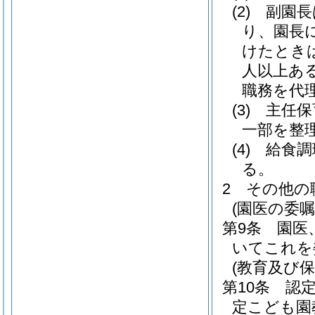
(2)
副園長
り、園長
けたとき
人以上あ
職務を代
(3)
主任保
一部を整
(4)
給食調
る。
2
その他の
(園医の委嘱
第9条
園医
いてこれを
(教育及び保
第10条
認
定こども園