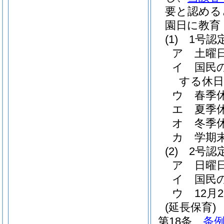
要と認める
園日に教育
(1)
1号認
ア
土曜
イ
国民
する休日
ウ
春季
エ
夏季休
オ
冬季休
カ
学期末
(2)
2号認
ア
日曜
イ
国民
ウ
12月
(延長保育)
第18条
条例