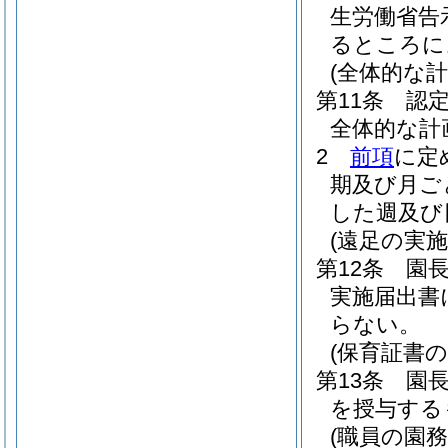
生労働省告
るところに
(全体的な計
第11条
認
全体的な計
2
前項
に定
期及び月ご
した週及び
(遠足の実施
第12条
園
実施届出書
らない。
(保育証書の
第13条
園
を授与する
(職員の園務