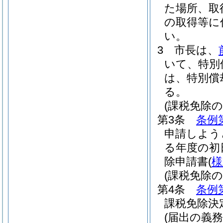
た場所、取
の取得等に
い。
3
市長は、
いて、特別
は、特別償
る。
(課税免除の
第3条
条例
申請しよう
る年度の初
除申請書
(
様
(課税免除の
第4条
条例
課税免除決
(届出の義務