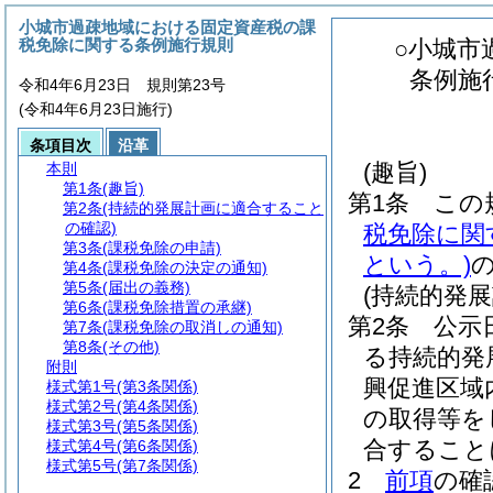
小城市過疎地域における固定資産税の課
税免除に関する条例施行規則
○小城市
条例施
令和4年6月23日 規則第23号
(令和4年6月23日施行)
条項目次
沿革
(趣旨)
本則
第1条
(趣旨)
第1条
この
第2条
(持続的発展計画に適合すること
の確認)
税免除に関
第3条
(課税免除の申請)
という。)
第4条
(課税免除の決定の通知)
第5条
(届出の義務)
(持続的発
第6条
(課税免除措置の承継)
第2条
公示
第7条
(課税免除の取消しの通知)
第8条
(その他)
る持続的発
附則
興促進区域
様式第1号
(第3条関係)
様式第2号
(第4条関係)
の取得等を
様式第3号
(第5条関係)
合すること
様式第4号
(第6条関係)
様式第5号
(第7条関係)
2
前項
の確