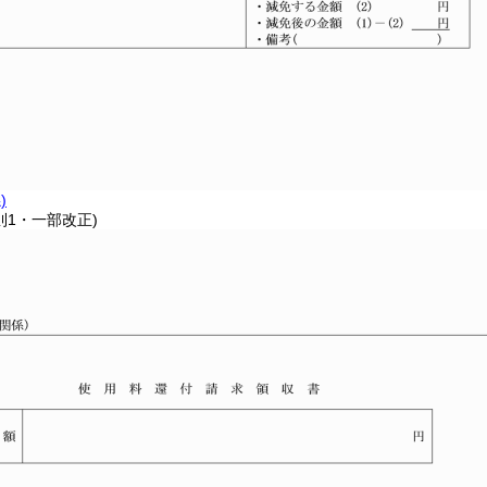
)
則1・一部改正)