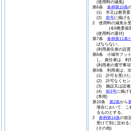
(使用料の減免)
第6条
条例第10条
(1)
市又は教育委
(2)
前号
に掲げる
2
使用料の減免を
(令6教委規
(使用料の還付)
第7条
条例第11条
ばならない。
(利用責任者の設置
第8条
小城市フッ
し、責任者は、利
(利用者の遵守事項
第9条
利用者は、
(1)
許可を受けた
(2)
許可なくセン
(3)
施設又は設備
(4)
前3号
に掲げ
(準用)
第10条
第2条
から
場合において、こ
るものとする。
2
条例第14条
の規
受けて別に定める
(その他)