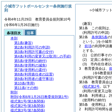
小城市フットボールセンター条例施行規
則
○小城市フッ
令和4年11月29日 教育委員会規則第10号
(趣旨)
(令和6年1月26日施行)
第1条
この規則は
(利用許可の申請)
条項目次
沿革
第2条
条例第5条
の
本則
という。)
を小城市
第1条
(趣旨)
2
前項
の利用申請書
第2条
(利用許可の申請)
とする。
第3条
(利用許可書の交付)
(1)
公的行事その
第4条
(利用の変更又は取消しの手続)
(2)
定員に余裕が
第5条
(使用料の納付)
(3)
市内在住者以
第6条
(使用料の減免)
3
教育委員会は、
前
第7条
(使用料の還付)
(令6教委規
第8条
(利用責任者の設置)
(利用許可書の交付
第9条
(利用者の遵守事項)
第3条
教育委員会
第10条
(準用)
(
様式第2号
。以下
第11条
(その他)
(利用の変更又は取
附則
第4条
利用者は、
附則
(令和6年1月26日教委規則第1号)
(使用料の納付)
様式第1号
(第2条関係)
第5条
使用料は、
様式第2号
(第3条関係)
2
利用許可時間を
様式第3号
(第7条関係)