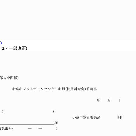
)
則1・一部改正)