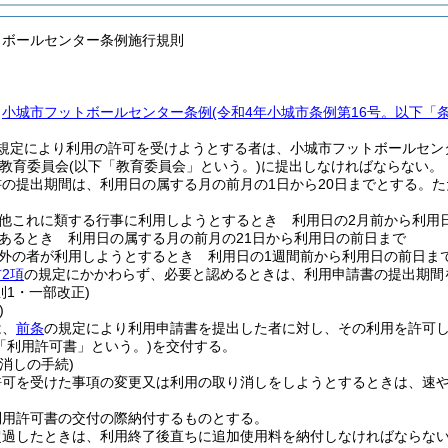
トボールセンター条例施行規則
、
小城市フットボールセンター条例
(令和4年小城市条例第16号。以下「
規定により利用の許可を受けようとする者は、小城市フットボールセン
教育委員会
(以下「教育委員会」という。)
に提出しなければならない。
の提出期間は、利用日の属する月の前月の1日から20日までとする。
た
他これに類する行事に利用しようとするとき 利用日の2月前から利用日
あるとき 利用日の属する月の前月の21日から利用日の前日まで
外の者が利用しようとするとき 利用日の1週間前から利用日の前日ま
2項
の規定にかかわらず、必要と認めるときは、利用申請書の提出期間
則1・一部改正)
)
は、
前条
の規定により利用申請書を提出した者に対し、その利用を許可
「利用許可書」という。)
を交付する。
消しの手続)
許可を受けた事項の変更又は利用の取り消しをしようとするときは、速
利用許可書の交付の際納付するものとする。
超過したときは、利用終了後直ちに追加使用料を納付しなければならな