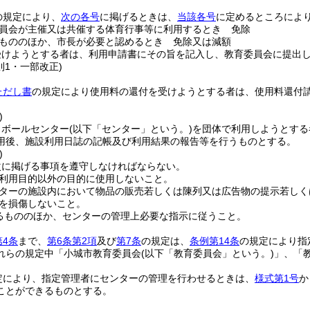
の規定により、
次の各号
に掲げるときは、
当該各号
に定めるところによ
員会が主催又は共催する体育行事等に利用するとき 免除
もののほか、市長が必要と認めるとき 免除又は減額
受けようとする者は、利用申請書にその旨を記入し、教育委員会に提出
則1・一部改正)
ただし書
の規定により使用料の還付を受けようとする者は、使用料還付
)
トボールセンター
(以下「センター」という。)
を団体で利用しようとする
用後、施設利用日誌の記帳及び利用結果の報告等を行うものとする。
)
次に掲げる事項を遵守しなければならない。
利用目的以外の目的に使用しないこと。
ターの施設内において物品の販売若しくは陳列又は広告物の提示若しく
を損傷しないこと。
るもののほか、センターの管理上必要な指示に従うこと。
第4条
まで、
第6条第2項
及び
第7条
の規定は、
条例第14条
の規定により指
れらの規定中「小城市教育委員会
(以下「教育委員会」という。)
」、「
定により、指定管理者にセンターの管理を行わせるときは、
様式第1号
か
ことができるものとする。