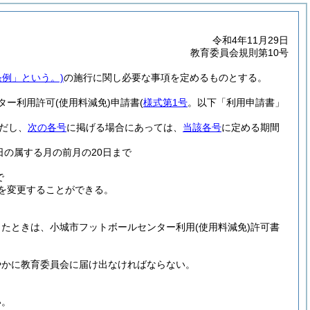
令和4年11月29日
教育委員会規則第10号
条例」という。)
の施行に関し必要な事項を定めるものとする。
ター利用許可
(使用料減免)
申請書
(
様式第1号
。以下「利用申請書」
だし、
次の各号
に掲げる場合にあっては、
当該各号
に定める期間
の属する月の前月の20日まで
で
を変更することができる。
したときは、小城市フットボールセンター利用
(使用料減免)
許可書
やかに教育委員会に届け出なければならない。
い。