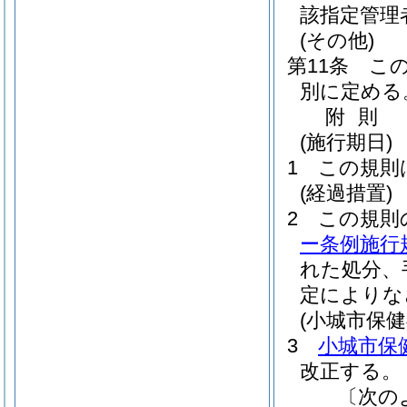
該指定管理
(その他)
第11条
こ
別に定める
附
則
(施行期日)
1
この規則
(経過措置)
2
この規則
ー条例施行
れた処分、
定によりな
(小城市保
3
小城市保
改正する。
〔次の