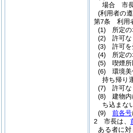
場合 市
(利用者の遵
第7条
利用
(1)
所定の
(2)
許可な
(3)
許可を
(4)
所定の
(5)
喫煙所
(6)
環境美
持ち帰り
(7)
許可な
(8)
建物内
ち込まな
(9)
前各号
2
市長は、
ある者に対