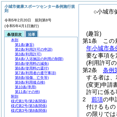
小城市健康スポーツセンター条例施行規
則
○小城市
令和5年2月20日 規則第8号
(令和5年4月1日施行)
(趣旨)
条項目次
沿革
第1条
この
本則
第1条
(趣旨)
年小城市条
第2条
(利用許可の申請)
第3条
(利用許可)
要な事項を
第4条
(入浴施設の利用の制限)
(利用許可の
第5条
(使用料の減免)
第6条
(使用料の還付)
第2条
条例
第7条
(利用者の遵守事項)
する者は、
第8条
(損傷、亡失等)
第9条
(利用後点検)
(変更)
申請
第10条
(準用)
許可に係る
第11条
(その他)
附則
2
前項
の申
様式第1号
(第2条関係)
付けるもの
様式第2号
(第3条関係)
様式第3号
(第8条関係)
の限りでは