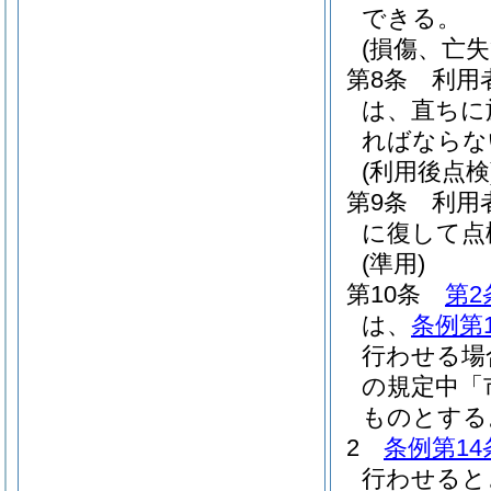
できる。
(損傷、亡失
第8条
利用
は、直ちに
ればならな
(利用後点検
第9条
利用
に復して点
(準用)
第10条
第2
は、
条例第
行わせる場
の規定中「
ものとする
2
条例第14
行わせると