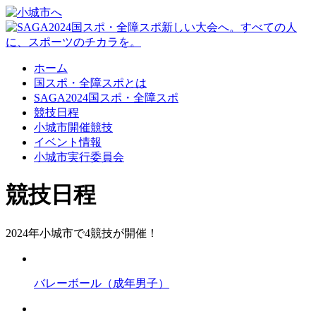
ホーム
国スポ・全障スポとは
SAGA2024
国スポ・全障スポ
競技日程
小城市開催競技
イベント情報
小城市実行委員会
競技日程
2024年小城市で
4競技
が開催！
バレーボール
（成年男子）