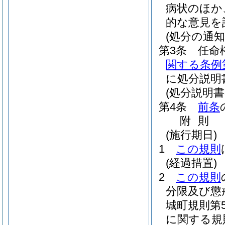
病状のほか
的な意見を
(処分の通知
第3条
任命
関する条例
に処分説明
(処分説明書
第4条
前条
附
則
(施行期日)
1
この規則
(経過措置)
2
この規則
分限及び懲
城町規則第5
に関する規