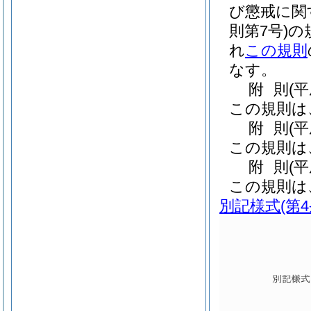
び懲戒に関
則第7号)
の
れ
この規則
なす。
附
則
(
この規則は
附
則
(
この規則は
附
則
(
この規則は
別記様式
(第