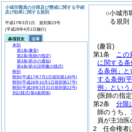
小城市職員の分限及び懲戒に関する手続
及び効果に関する規則
○小城市
る規則
平成17年3月1日 規則第23号
(平成28年4月1日施行)
条項目次
沿革
(趣旨)
本則
第1条
(趣旨)
第1条
この
第2条
(医師の指定)
第3条
(処分の通知)
に関する条
第4条
(処分説明書の様式)
る条例」と
附則
附則
(平成17年7月1日規則第149号)
する条例
(
附則
(平成26年10月1日規則第17号)
例」という
附則
(平成28年3月31日規則第22号)
別記様式
(第4条関係)
(医師の指定
第2条
分限
師のうち、
員が主治医
2
任命権者