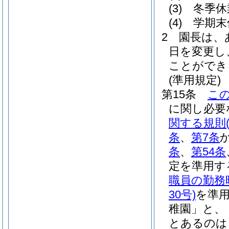
(3)
冬季休
(4)
学期末
2
園長は、
日を変更し
ことができ
(準用規定)
第15条
こ
に関し必要
関する規則
条
、
第7条
条
、
第54条
定を準用す
職員の勤務
30号)
を準
稚園」と、
とあるのは