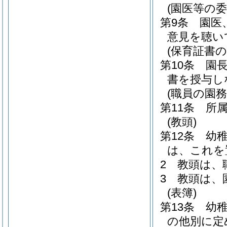
(園医等の委
第9条
園医
意見を聴い
(保育証書の
第10条
園
書を授与し
(職員の園務
第11条
所
(教頭)
第12条
幼
は、これを
2
教頭は、
3
教頭は、
(表簿)
第13条
幼
の他別に定