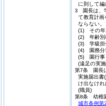
に則して編
3
園長は、
て教育計画
ならない。
(1)
その年
(2)
年齢別
(3)
学級担
(4)
園務分
(5)
園行事
(遠足の実施
第7条
園長
実施届出書
(
け出なけれ
(職員)
第8条
幼稚
城市条例第2