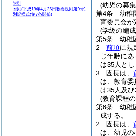
附則
(幼児の募集
附則
(平成19年4月26日教委規則第9号)
第4条
幼稚
別記様式
(第7条関係)
育委員会が
(学級の編成
第5条
幼稚
2
前項
に規
じ年齢にあ
は35人とし
3
園長は、
は、教育委
は35人及
(教育課程の
第6条
幼稚
成する。
2
園長は、
は、幼児の