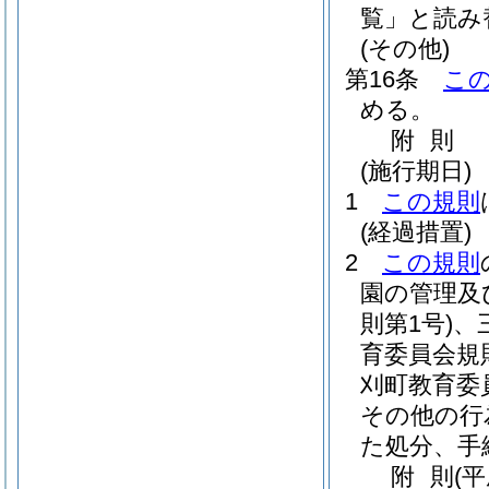
覧」と読み
(その他)
第16条
こ
める。
附
則
(施行期日)
1
この規則
(経過措置)
2
この規則
園の管理及
則第1号)
、
育委員会規則
刈町教育委
その他の行
た処分、手
附
則
(