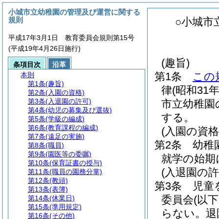
小城市立幼稚園の管理及び運営に関する
規則
○小城市
平成17年3月1日 教育委員会規則第15号
(平成19年4月26日施行)
(趣旨)
条項目次
沿革
第1条
この
本則
第1条
(趣旨)
律
(昭和31
第2条
(入園の資格)
第3条
(入退園の許可)
市立幼稚園
第4条
(幼児の募集及び選抜)
する。
第5条
(学級の編成)
第6条
(教育課程の編成)
(入園の資格
第7条
(遠足の実施)
第2条
幼稚
第8条
(職員)
第9条
(園医等の委嘱)
就学の始期
第10条
(保育証書の授与)
(入退園の許
第11条
(職員の園務分掌)
第12条
(教頭)
第3条
児童
第13条
(表簿)
委員会
(以
第14条
(休業日)
第15条
(準用規定)
らない。
退
第16条
(その他)