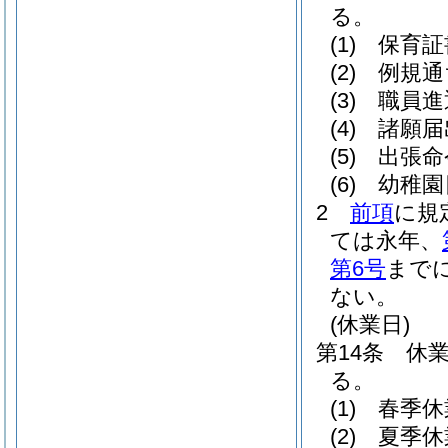
る。
(1)
保育証
(2)
例規通
(3)
職員進
(4)
諸願届
(5)
出張命
(6)
幼稚園
2
前項
に規
ては永年、
第6号
まで
ない。
(休業日)
第14条
休
る。
(1)
春季休
(2)
夏季休