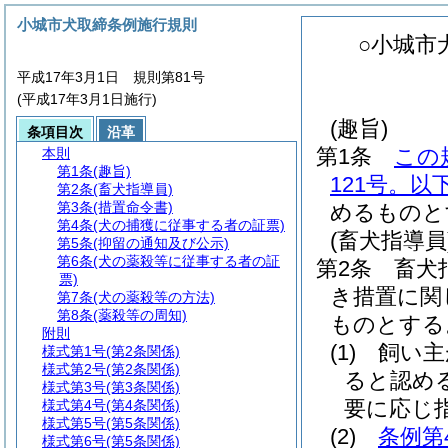
小城市犬取締条例施行規則
○小城市
平成17年3月1日 規則第81号
(平成17年3月1日施行)
(趣旨)
条項目次
沿革
第1条
この
本則
第1条
(趣旨)
121号。以
第2条
(畜犬指導員)
第3条
(措置命令書)
めるものと
第4条
(犬の捕獲に従事する者の証票)
(畜犬指導員
第5条
(抑留の通知及び公示)
第6条
(犬の薬殺等に従事する者の証
第2条
畜犬
票)
き措置に関
第7条
(犬の薬殺等の方法)
第8条
(薬殺等の周知)
ものとする
附則
(1)
飼い主
様式第1号
(第2条関係)
様式第2号
(第2条関係)
ると認め
様式第3号
(第3条関係)
要に応じ
様式第4号
(第4条関係)
様式第5号
(第5条関係)
(2)
条例第
様式第6号
(第5条関係)