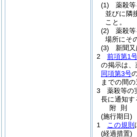
(1)
薬殺等
並びに隣
こと。
(2)
薬殺等
場所にそ
(3)
新聞又
2
前項第1
の掲示は、
同項第3号
までの間の
3
薬殺等の
長に通知す
附
則
(施行期日)
1
この規則
(経過措置)