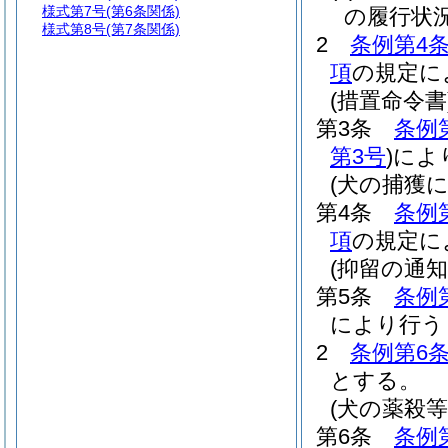
様式第7号
(第6条関係)
の履行状
様式第8号
(第7条関係)
2
条例第4条
項
の規定に
(措置命令書
第3条
条例
第3号
)
によ
(犬の捕獲
第4条
条例
項
の規定に
(抑留の通知
第5条
条例
により行う
2
条例第6
とする。
(犬の薬殺
第6条
条例