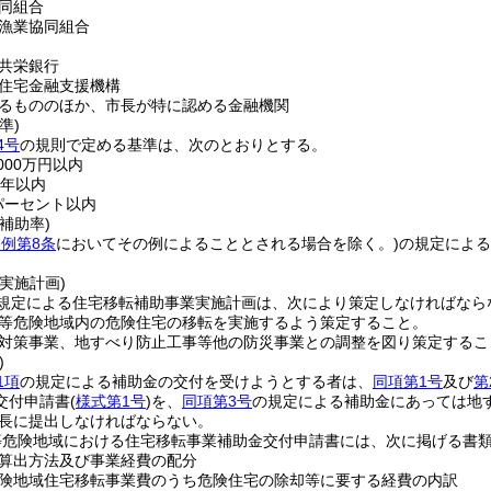
同組合
漁業協同組合
共栄銀行
住宅金融支援機構
るもののほか、市長が特に認める金融機関
準)
4号
の規則で定める基準は、次のとおりとする。
000万円以内
5年以内
5パーセント以内
補助率)
例第8条
においてその例によることとされる場合を除く。)
の規定による
実施計画)
規定による住宅移転補助事業実施計画は、次により策定しなければなら
等危険地域内の危険住宅の移転を実施するよう策定すること。
対策事業、地すべり防止工事等他の防災事業との調整を図り策定するこ
)
1項
の規定による補助金の交付を受けようとする者は、
同項第1号
及び
第
交付申請書
(
様式第1号
)
を、
同項第3号
の規定による補助金にあっては地
長に提出しなければならない。
等危険地域における住宅移転事業補助金交付申請書には、次に掲げる書
算出方法及び事業経費の配分
険地域住宅移転事業費のうち危険住宅の除却等に要する経費の内訳