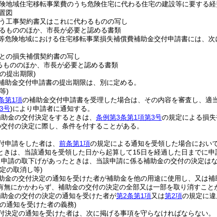
険地域住宅移転事業費のうち危険住宅に代わる住宅の建設等に要する経
置図
う工事契約書又はこれに代わるものの写し
るもののほか、市長が必要と認める書類
等危険地域における住宅移転事業損失補償費補助金交付申請書には、次
との損失補償契約書の写し
るもののほか、市長が必要と認める書類
の提出期限)
補助金交付申請書の提出期限は、別に定める。
等)
条第1項
の補助金交付申請書を受理した場合は、その内容を審査し、適
3号
)
により申請者に通知する。
補助金の交付決定をするときは、
条例第3条第1項第3号
の規定による損失
の交付の決定に際し、条件を付することがある。
付申請をした者は、
前条第1項
の規定による通知を受領した場合におい
ときは、当該通知を受領した日から起算して15日を経過した日までに申
る申請の取下げがあったときは、当該申請に係る補助金の交付の決定は
定の取消し等)
助金の交付決定の通知を受けた者が補助金を他の用途に使用し、又は補
有無にかかわらず、補助金の交付の決定の全部又は一部を取り消すこと
補助金の交付の決定の通知を受けた者が
第2条第1項
又は
第2項
の規定に違
定の通知を受けた者の義務)
付決定の通知を受けた者は、次に掲げる事項を守らなければならない。