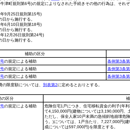
年牛津町規則第6号)
の規定によりなされた手続きその他の行為は、それぞ
0年9月25日
規則第15号)
の日から施行する。
3年6月10日
規則第18号)
の日から施行する。
6年12月26日
規則第24号)
の日から施行する。
補助の区分
1号
の規定による補助
条例第3条第
2号
の規定による補助
条例第3条第
3号
の規定による補助
条例第3条第
費の限度額については、
別表第2
に定めるとおりとする。
助の区分
補
1号
の規定による補助
危険住宅1戸につき、住宅移転資金の利子
(年
て4,150,000円
(建物については3,190,000円、
ただし、保全人家10戸未満の急傾斜地崩壊危
う。)
については、1戸当たり、7,227,000円
(建
成については597,000円)
を限度とする。