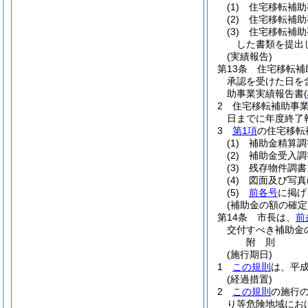
(1)
住宅移転補助
(2)
住宅移転補助
(3)
住宅移転補助
した書類を提出
(実績報告)
第13条
住宅移転補
承認を受けた日を
助事業実績報告書
(
2
住宅移転補助事業
日までに年度終了
3
第1項
の住宅移転
(1)
補助金精算調
(2)
補助金受入調
(3)
残存物件調書
(4)
図面及び写真
(5)
前各号
に掲げ
(補助金の額の確定
第14条
市長は、
前
交付すべき補助金
附
則
(施行期日)
1
この規則
は、平成
(経過措置)
2
この規則
の施行
り等危険地域にお