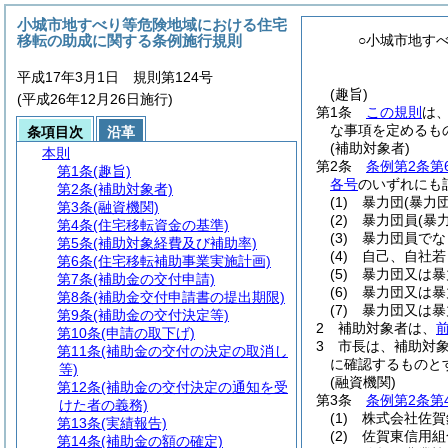
小城市地すべり等危険地域における住宅
移転の助成に関する条例施行規則
○小城市地す
平成17年3月1日 規則第124号
(趣旨)
(平成26年12月26日施行)
第1条
この規則
は
な事項を定めるも
条項目次
沿革
(補助対象者)
本則
第2条
条例第2条第
第1条
(趣旨)
各号
のいずれにも
第2条
(補助対象者)
(1)
暴力団
(暴力
第3条
(融資機関)
(2)
暴力団員
(暴
第4条
(住宅移転資金の基準)
(3)
暴力団員でな
第5条
(補助対象経費及び補助率)
(4)
自己、自社若
第6条
(住宅移転補助事業実施計画)
(5)
暴力団又は暴
第7条
(補助金の交付申請)
(6)
暴力団又は暴
第8条
(補助金交付申請書の提出期限)
(7)
暴力団又は暴
第9条
(補助金の交付決定等)
2
補助対象者は、
第10条
(申請の取下げ)
3
市長は、補助対
第11条
(補助金の交付の決定の取消し
に確認するものと
等)
(融資機関)
第12条
(補助金の交付決定の通知を受
第3条
条例第2条第
けた者の義務)
(1)
株式会社佐賀
第13条
(実績報告)
(2)
佐賀東信用組
第14条
(補助金の額の確定)