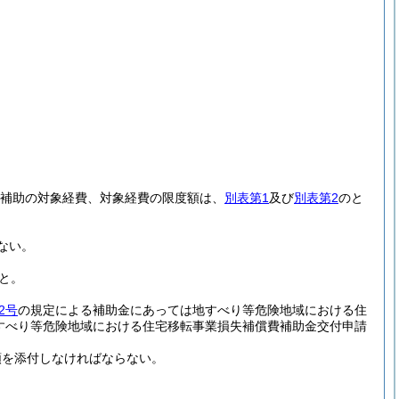
補助の対象経費、対象経費の限度額は、
別表第1
及び
別表第2
のと
ない。
と。
2号
の規定による補助金にあっては地すべり等危険地域における住
すべり等危険地域における住宅移転事業損失補償費補助金交付申請
類を添付しなければならない。