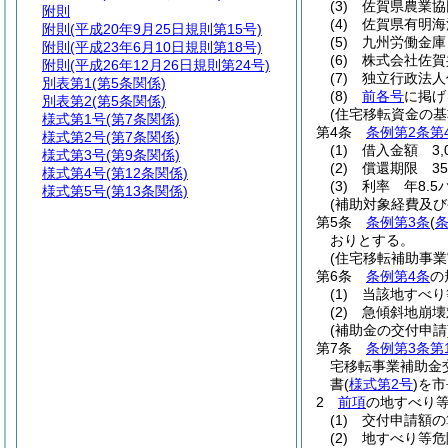
(3)
佐賀県農業協
附則
(4)
佐賀県有明海
附則
(平成20年9月25日規則第15号)
(5)
九州労働金庫
附則
(平成23年6月10日規則第18号)
(6)
株式会社佐賀
附則
(平成26年12月26日規則第24号)
(7)
独立行政法人
別表第1
(第5条関係)
(8)
前各号
に掲げ
別表第2
(第5条関係)
(住宅移転資金の基
様式第1号
(第7条関係)
第4条
条例第2条第
様式第2号
(第7条関係)
(1)
借入金額 3,
様式第3号
(第9条関係)
(2)
償還期限 3
様式第4号
(第12条関係)
(3)
利率 年8.
様式第5号
(第13条関係)
(補助対象経費及び
第5条
条例第3条
(
条
おりとする。
(住宅移転補助事業
第6条
条例第4条
の
(1)
当該地すべり
(2)
急傾斜地崩壊
(補助金の交付申請
第7条
条例第3条第
宅移転事業補助金
書
(
様式第2号
)
を市
2
前項
の地すべり
(1)
交付申請額の
(2)
地すべり等危