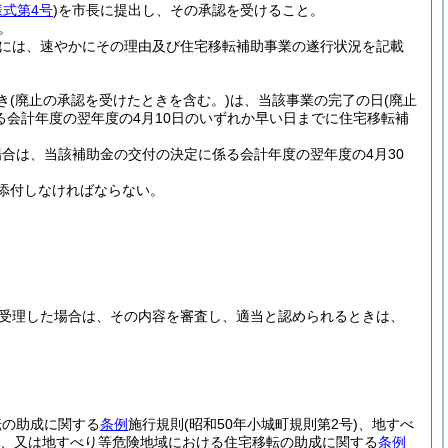
様式第4号
)
を市長に提出し、その承認を受けること。
。
には、速やかにその理由及び住宅移転補助事業の遂行状況を記載
き
(廃止の承認を受けたときを含む。)
は、当該事業の完了の日
(廃止
る会計年度の翌年度の4月10日のいずれか早い日までに住宅移転補
合は、当該補助金の交付の決定に係る会計年度の翌年度の4月30
添付しなければならない。
受理した場合は、その内容を審査し、適当と認められるときは、
転の助成に関する
条例
施行規則
(昭和50年小城町規則第2号)
、地すべ
、又は地すべり等危険地域における住宅移転の助成に関する
条例