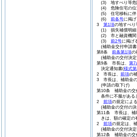
(3)
地すべり等危
(4)
危険住宅の位
(5)
住宅移転に伴
(6)
前各号
に掲げ
3
第1項
の地すべり
(1)
損失補償明細
(2)
市と融資機関
(3)
前2号
に掲げ
(補助金交付申請書
第8条
前条第1項
の
(補助金の交付決定
第9条
市長は、
第7
決定通知書
(
様式第
2
市長は、
前項
の
3
市長は、補助金
(申請の取下げ)
第10条
補助金の交
条件に不服がある
2
前項
の規定によ
(補助金の交付の決
第11条
市長は、補
きは、額の確定の
2
前項
の規定は、
(補助金の交付決
第12条
補助金の交