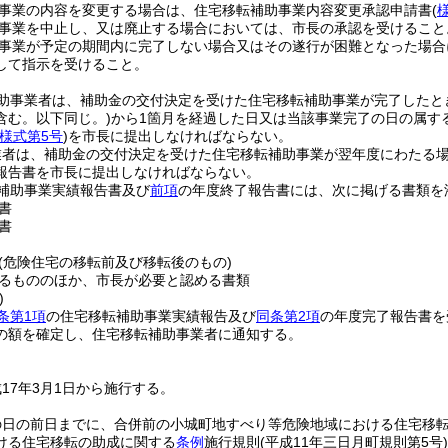
事業の内容を変更する場合は、住宅移転補助事業内容変更承認申請書
(
事業を中止し、又は廃止する場合においては、市長の承認を受けること
事業が予定の期間内に完了しない場合又はその遂行が困難となった場合
して指示を受けること。
助事業者は、補助金の交付決定を受けた住宅移転補助事業が完了したと
含む。以下同じ。)
から1箇月を経過した日又は当該事業完了の日の属す
様式第5号
)
を市長に提出しなければならない。
者は、補助金の交付決定を受けた住宅移転補助事業が翌年度にわたる場
報告書を市長に提出しなければならない。
補助事業実績報告書及び
前項
の年度終了報告書には、次に掲げる書類を
書
書
(危険住宅の移転前及び移転後のもの)
るもののほか、市長が必要と認める書類
)
条第1項
の住宅移転補助事業実績報告及び
同条第2項
の年度完了報告書を
の額を確定し、住宅移転補助事業者に通知する。
17年3月1日から施行する。
の日の前日までに、合併前の小城町地すべり等危険地域における住宅移
ける住宅移転の助成に関する
条例
施行規則
(平成11年三日月町規則第5号)