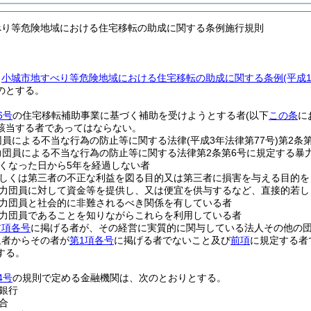
べり等危険地域における住宅移転の助成に関する条例施行規則
、
小城市地すべり等危険地域における住宅移転の助成に関する条例
(平成
のとする。
6号
の住宅移転補助事業に基づく補助を受けようとする者
(以下
この条
に
該当する者であってはならない。
団員による不当な行為の防止等に関する法律
(平成3年法律第77号)
第2条
力団員による不当な行為の防止等に関する法律第2条第6号に規定する暴
くなった日から5年を経過しない者
しくは第三者の不正な利益を図る目的又は第三者に損害を与える目的を
力団員に対して資金等を提供し、又は便宜を供与するなど、直接的若し
力団員と社会的に非難されるべき関係を有している者
力団員であることを知りながらこれらを利用している者
前項各号
に掲げる者が、その経営に実質的に関与している法人その他の
象者からその者が
第1項各号
に掲げる者でないこと及び
前項
に規定する者
する。
4号
の規則で定める金融機関は、次のとおりとする。
銀行
合