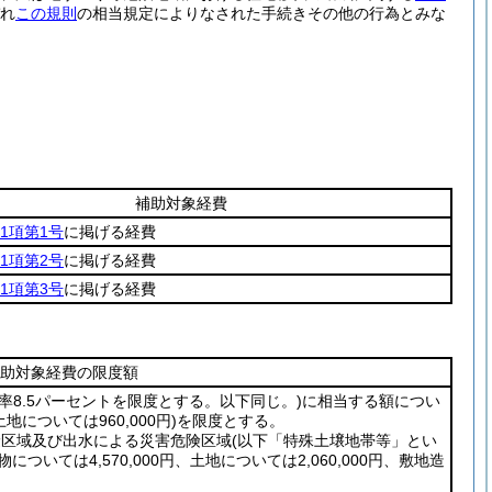
れ
この規則
の相当規定によりなされた手続きその他の行為とみな
補助対象経費
1項第1号
に掲げる経費
1項第2号
に掲げる経費
1項第3号
に掲げる経費
助対象経費の限度額
利率8.5パーセントを限度とする。以下同じ。)
に相当する額につい
土地については960,000円)
を限度とする。
険区域及び出水による災害危険区域
(以下「特殊土壌地帯等」とい
物については4,570,000円、土地については2,060,000円、敷地造