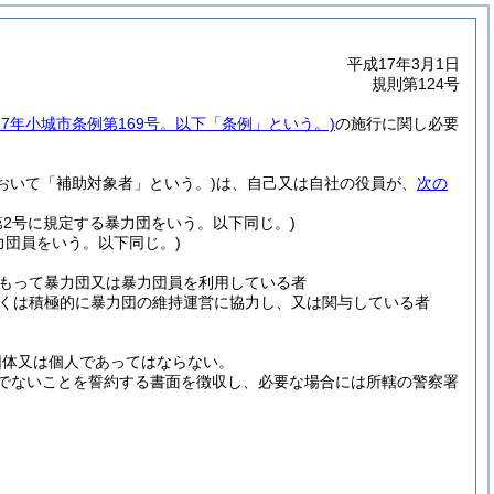
平成17年3月1日
規則第124号
17年小城市条例第169号。以下「条例」という。)
の施行に関し必要
おいて「補助対象者」という。)
は、自己又は自社の役員が、
次の
第2号に規定する暴力団をいう。以下同じ。)
力団員をいう。以下同じ。)
もって暴力団又は暴力団員を利用している者
くは積極的に暴力団の維持運営に協力し、又は関与している者
団体又は個人であってはならない。
でないことを誓約する書面を徴収し、必要な場合には所轄の警察署