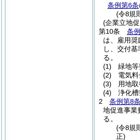
条例第6条
(令8規
(企業立地
第10条
条例
は、雇用奨
し、交付基
る。
(1)
緑地等
(2)
電気料
(3)
用地取
(4)
浄化槽
2
条例第8条
地促進事業
る。
(令8
正)