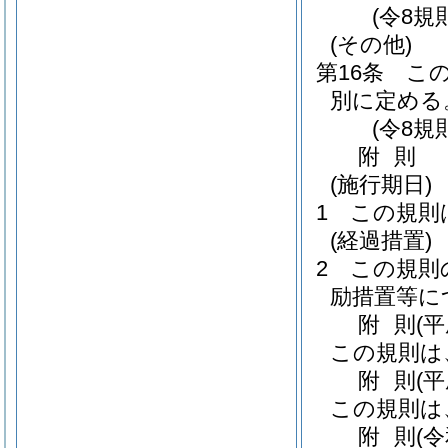
(令8規
(その他)
第16条
こ
別に定める
(令8規
附
則
(施行期日)
1
この規則
(経過措置)
2
この規則
励措置等に
附
則
(
この規則は
附
則
(平
この規則は
附
則
(