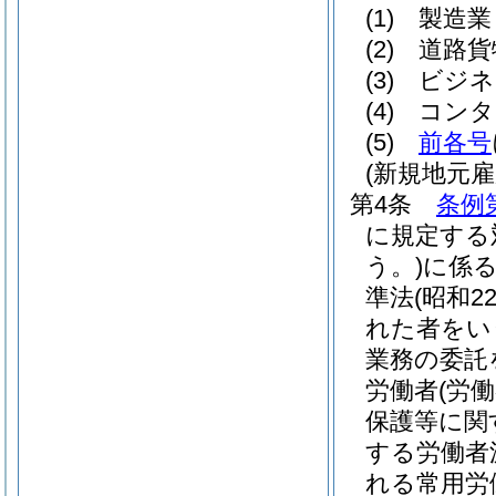
(1)
製造業
(2)
道路貨
(3)
ビジネ
(4)
コンタ
(5)
前各号
(新規地元雇
第4条
条例
に規定する
う。)
に係
準法
(昭和2
れた者をい
業務の委託
労働者
(労
保護等に関
する労働者
れる常用労