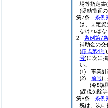
場等指定書
(
(奨励措置の
第7条
条例
は、固定資
なければな
2
条例第7
補助金の交
(
様式第4号
)
号
)
に次に
い。
(1)
事業計
(2)
前号
に
(令8規
(課税免除等
第8条
条例
税は、次に