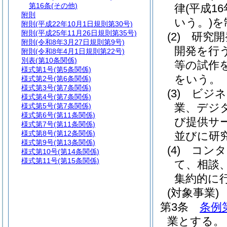
第16条
(その他)
律
(平成1
附則
いう。)
を
附則
(平成22年10月1日規則第30号)
附則
(平成25年11月26日規則第35号)
(2)
研究開
附則
(令和8年3月27日規則第9号)
開発を行
附則
(令和8年4月1日規則第22号)
別表
(第10条関係)
等の試作
様式第1号
(第5条関係)
をいう。
様式第2号
(第6条関係)
様式第3号
(第7条関係)
(3)
ビジネ
様式第4号
(第7条関係)
業、デジ
様式第5号
(第7条関係)
様式第6号
(第11条関係)
び提供サ
様式第7号
(第11条関係)
様式第8号
(第12条関係)
並びに研
様式第9号
(第13条関係)
(4)
コンタ
様式第10号
(第14条関係)
様式第11号
(第15条関係)
て、相談
集約的に
(対象事業)
第3条
条例
業とする。