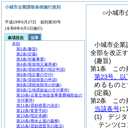
小城市企業誘致条例施行規則
○小城市
平成19年6月27日 規則第30号
(令和8年4月1日施行)
条項目次
沿革
小城市企業誘
本則
第1条
(趣旨)
全部を改正
第2条
(定義)
第3条
(対象事業)
(趣旨)
第4条
(新規地元雇用者)
第1条
この
第5条
(奨励措置の指定申請)
第6条
(指定書の交付)
第23号。
第7条
(奨励措置の申請)
めるものと
第8条
(課税免除等の対象)
第9条
(立地奨励金の交付要件)
(定義)
第10条
(企業立地促進事業費補助金の
第2条
この
交付要件)
第11条
(奨励措置の決定)
当該各号
に
第12条
(変更手続)
(1)
デジタ
第13条
(指定承継)
第14条
(廃休止届の義務)
テンツ
(
第15条
(奨励措置等の復活)