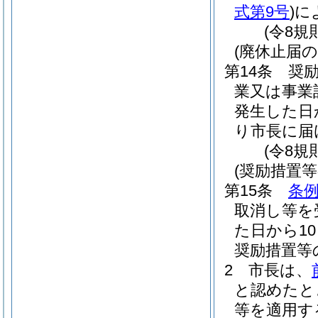
式第9号
)
に
(令8規
(廃休止届の
第14条
奨
業又は事業
発生した日
り市長に届
(令8規
(奨励措置等
第15条
条例
取消し等を
た日から1
奨励措置等
2
市長は、
と認めたと
等を適用す