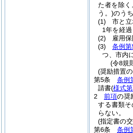
た者を除く
う。)
のう
(1)
市と立
1年を経
(2)
雇用保
(3)
条例第
つ、市内
(令8規
(奨励措置の
第5条
条例
請書
(
様式第
2
前項
の奨
する書類そ
らない。
(指定書の交
第6条
条例