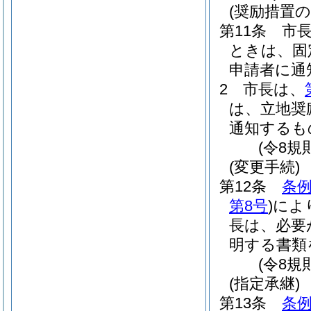
(奨励措置の
第11条
市
ときは、固
申請者に通
2
市長は、
は、立地奨
通知するも
(令8規
(変更手続)
第12条
条例
第8号
)
によ
長は、必要
明する書類
(令8規
(指定承継)
第13条
条例