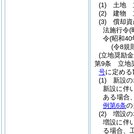
(1)
土地 
(2)
建物 
(3)
償却資
法施行令
令
(昭和4
(令8規
(立地奨励金
第9条
立地
号
に定める
(1)
新設の
新設に伴
ある場合
例第6条
の
(2)
増設の
増設に伴
る場合、