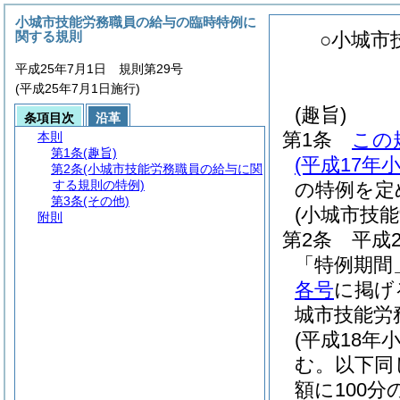
小城市技能労務職員の給与の臨時特例に
関する規則
○小城市
平成25年7月1日 規則第29号
(平成25年7月1日施行)
(趣旨)
条項目次
沿革
第1条
この
本則
第1条
(趣旨)
(平成17
第2条
(小城市技能労務職員の給与に関
する規則の特例)
の特例を定
第3条
(その他)
(小城市技
附則
第2条
平成
「特例期間
各号
に掲げ
城市技能労
(平成18年
む。以下同
額に100