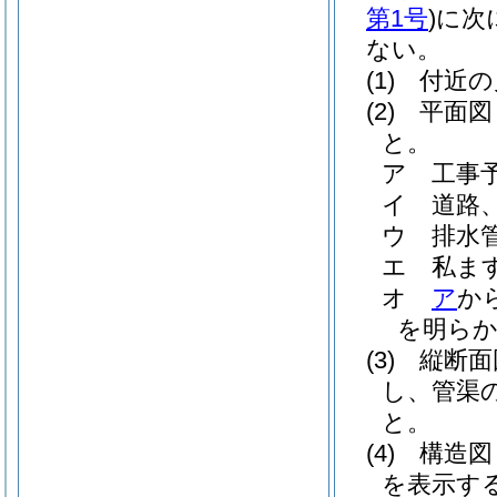
第1号
)
に次
ない。
(1)
付近の
(2)
平面図
と。
ア
工事
イ
道路
ウ
排水
エ
私ま
オ
ア
か
を明ら
(3)
縦断面
し、管渠
と。
(4)
構造図
を表示す