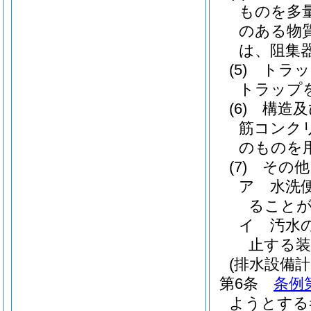
ものを多
のある物
は、阻集
(5)
トラッ
トラップ
(6)
構造及
筋コンク
のものを
(7)
その他
ア
水洗
ること
イ
汚水
止する
(排水設備計
第6条
条例
ようとする