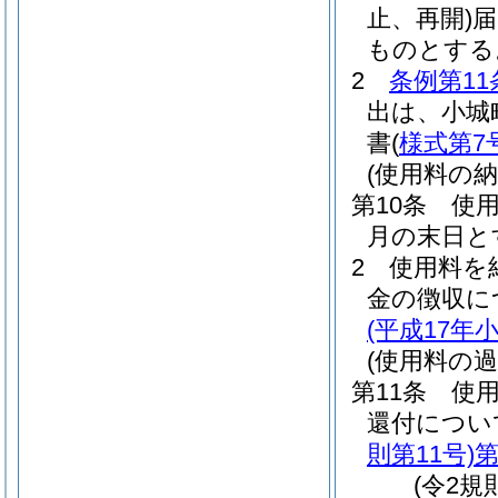
止、再開)
届
ものとする
2
条例第11
出は、小城
書
(
様式第7
(使用料の納
第10条
使
月の末日と
2
使用料を
金の徴収に
(平成17年
(使用料の過
第11条
使
還付につい
則第11号)
第
(令2規