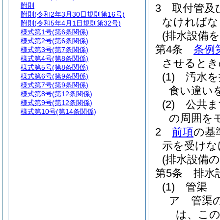
附則
3
取付管及
附則
(令和2年3月30日規則第16号)
なければな
附則
(令和5年4月1日規則第32号)
様式第1号
(第6条関係)
(排水設備
様式第2号
(第6条関係)
第4条
条例
様式第3号
(第7条関係)
様式第4号
(第8条関係)
させるとき
様式第5号
(第8条関係)
(1)
汚水を
様式第6号
(第9条関係)
様式第7号
(第9条関係)
食い違い
様式第8号
(第12条関係)
(2)
公共ま
様式第9号
(第12条関係)
様式第10号
(第14条関係)
の周囲を
2
前項
の基
示を受けな
(排水設備
第5条
排水
(1)
管渠
ア
管渠
は、こ