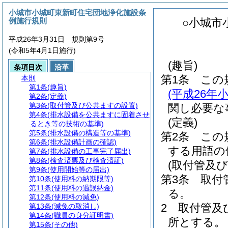
小城市小城町東新町住宅団地浄化施設条
例施行規則
○小城市
平成26年3月31日 規則第9号
(令和5年4月1日施行)
(趣旨)
条項目次
沿革
第1条
この
本則
第1条
(趣旨)
(平成26
第2条
(定義)
第3条
(取付管及び公共ますの設置)
関し必要な
第4条
(排水設備を公共ますに固着させ
(定義)
るとき等の技術の基準)
第5条
(排水設備の構造等の基準)
第2条
この
第6条
(排水設備計画の確認)
する用語の
第7条
(排水設備の工事完了届出)
第8条
(検査済票及び検査済証)
(取付管及
第9条
(使用開始等の届出)
第3条
取付
第10条
(使用料の納期限等)
第11条
(使用料の過誤納金)
る。
第12条
(使用料の減免)
2
取付管及
第13条
(減免の取消し)
第14条
(職員の身分証明書)
所とする。
第15条
(その他)