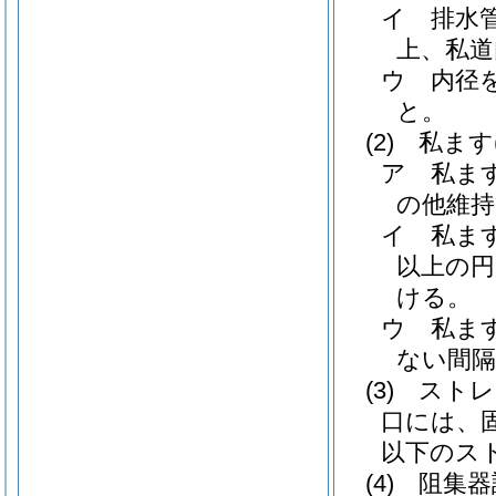
イ
排水
上、私道
ウ
内径
と。
(2)
私ます
ア
私ま
の他維持
イ
私ま
以上の
ける。
ウ
私ま
ない間
(3)
ストレ
口には、
以下のス
(4)
阻集器