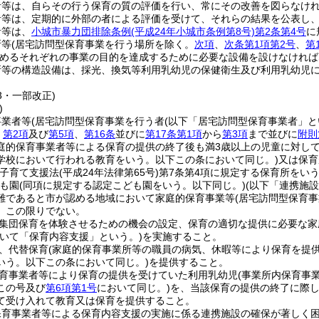
者等は、自らその行う保育の質の評価を行い、常にその改善を図らなけ
者等は、定期的に外部の者による評価を受けて、それらの結果を公表し
者等は、
小城市暴力団排除条例
(平成24年小城市条例第8号)
第2条第4号
に
所等
(居宅訪問型保育事業を行う場所を除く。
次項
、
次条第1項第2号
、
第
めるそれぞれの事業の目的を達成するために必要な設備を設けなければ
所等の構造設備は、採光、換気等利用乳幼児の保健衛生及び利用乳幼児
13・一部改正)
)
事業者等
(居宅訪問型保育事業を行う者
(以下「居宅訪問型保育事業者」と
、
第2項
及び
第5項
、
第16条
並びに
第17条第1項
から
第3項
まで並びに
附則
庭的保育事業者等による保育の提供の終了後も満3歳以上の児童に対し
学校において行われる教育をいう。以下この条において同じ。)
又は保育
・子育て支援法
(平成24年法律第65号)
第7条第4項に規定する保育所をいう
も園
(同項に規定する認定こども園をいう。以下同じ。)
(以下「連携施設
難であると市が認める地域において家庭的保育事業等
(居宅訪問型保育
、この限りでない。
集団保育を体験させるための機会の設定、保育の適切な提供に必要な家
いて「保育内容支援」という。)
を実施すること。
、代替保育
(家庭的保育事業所等の職員の病気、休暇等により保育を提
いう。以下この条において同じ。)
を提供すること。
育事業者等により保育の提供を受けていた利用乳幼児
(事業所内保育事
この号及び
第6項第1号
において同じ。)
を、当該保育の提供の終了に際
て受け入れて教育又は保育を提供すること。
保育事業者等による保育内容支援の実施に係る連携施設の確保が著しく