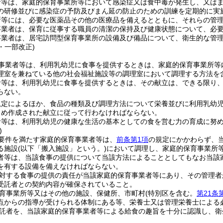
者等は、家庭的保育事業所等において感染症又は食中毒が発生し、又は
の研修並びに感染症の予防及びまん延の防止のための訓練を定期的に実
所等には、必要な医薬品その他の医療品を備えるとともに、それらの管
事業者は、保育に従事する職員の清潔の保持及び健康状態について、必
事業者は、居宅訪問型保育事業所の設備及び備品について、衛生的な管
2・一部改正)
事業者等は、利用乳幼児に食事を提供するときは、家庭的保育事業所等
理室を兼ねている他の社会福祉施設等の調理室において調理する方法を含
者等は、利用乳幼児に食事を提供するときは、その献立は、できる限り
らない。
規定によるほか、食品の種類及び調理方法について栄養並びに利用乳幼
じめ作成された献立に従って行わなければならない。
者等は、利用乳幼児の健康な生活の基本としての食を営む力の育成に努
)
要件を満たす家庭的保育事業者等は、
前条第1項
の規定にかかわらず、
る施設
(以下「搬入施設」という。)
において調理し、家庭的保育事業所
者等は、当該食事の提供について当該方法によることとしてもなお当該
を有する設備を備えなければならない。
対する食事の提供の責任が当該家庭的保育事業者等にあり、その管理者
受託者との契約内容が確保されていること。
育事業所等又はその他の施設、保健所、市町村
(特別区を含む。
第21条
点からの指導が受けられる体制にある等、栄養士又は管理栄養士による
託者を、当該家庭的保育事業者等による給食の趣旨を十分に認識し、衛