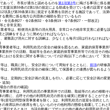
であって、市長が適当と認めるものを
第1項第3号
に掲げる事項に係る
て支援法第59条の2第1項の規定による助成を受けている者の設置する
第12項及び第39条第1項に規定する業務を目的とする施設であって、法
する費用に係る地方公共団体の補助を受けているもの
13・令元条例27・令2条例32・令3条例19・令7条例27・一部改正)
等と非常災害)
事業者等は、軽便消火器等の消火用具、非常口その他非常災害に必要な
意と訓練をするように努めなければならない。
ち、避難及び消火に対する訓練は、少なくとも毎月1回は行わなければな
)
育事業者等は、利用乳幼児の安全の確保を図るため、家庭的保育事業所
事業所外での活動、取組等を含めた家庭的保育事業所等での生活その他
等における安全に関する事項についての計画
(以下この条において「安全
。
者等は、職員に対し、安全計画について周知するとともに、
前項
の研修
者等は、利用乳幼児の安全の確保に関して保護者との連携が図られるよ
。
者等は、定期的に安全計画の見直しを行い、必要に応じて安全計画の変
・追加)
場合の所在の確認)
育事業者等は、利用乳幼児の事業所外での活動、取組等のための移動そ
車の際に、点呼その他の利用乳幼児の所在を確実に把握することができ
者等
(居宅訪問型保育事業者を除く。)
は、利用乳幼児の送迎を目的とした
きの座席以外の座席を有しないものその他利用の態様を勘案してこれと
に運行するときは、当該自動車にブザーその他の車内の利用乳幼児の見