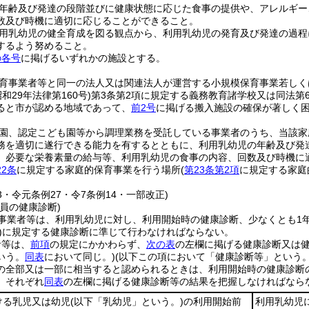
年齢及び発達の段階並びに健康状態に応じた食事の提供や、アレルギー
数及び時機に適切に応じることができること。
用乳幼児の健全育成を図る観点から、利用乳幼児の発育及び発達の過程
するよう努めること。
の各号
に掲げるいずれかの施設とする。
育事業者等と同一の法人又は関連法人が運営する小規模保育事業若しく
昭和29年法律第160号)
第3条第2項に規定する義務教育諸学校又は同法第
ると市が認める地域であって、
前2号
に掲げる搬入施設の確保が著しく
園、認定こども園等から調理業務を受託している事業者のうち、当該家
務を適切に遂行できる能力を有するとともに、利用乳幼児の年齢及び発
、必要な栄養素量の給与等、利用乳幼児の食事の内容、回数及び時機に
22条
に規定する家庭的保育事業を行う場所
(
第23条第2項
に規定する家庭
13・令元条例27・令7条例14・一部改正)
員の健康診断)
事業者等は、利用乳幼児に対し、利用開始時の健康診断、少なくとも1
)
に規定する健康診断に準じて行わなければならない。
者等は、
前項
の規定にかかわらず、
次の表
の左欄に掲げる健康診断又は
いう。
同表
において同じ。)
(以下この項において「健康診断等」という。
の全部又は一部に相当すると認められるときは、利用開始時の健康診断
、それぞれ
同表
の左欄に掲げる健康診断等の結果を把握しなければなら
ける乳児又は幼児
(以下「乳幼児」という。)
の利用開始前
利用乳幼児