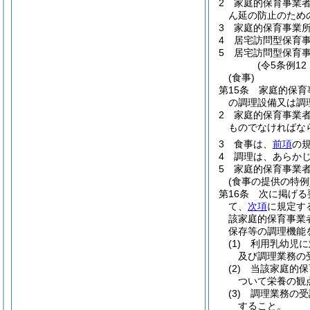
2
家庭的保育事業
ん延の防止のため
3
家庭的保育事業
4
居宅訪問型保育
5
居宅訪問型保育
(令5条例1
(食事)
第15条
家庭的保育
の調理設備又は調
2
家庭的保育事業
ものでなければな
3
食事は、
前項
の
4
調理は、あらか
5
家庭的保育事業
(食事の提供の特例
第16条
次に掲げる
て、
次項
に規定す
該家庭的保育事業
保存等の調理機能
(1)
利用乳幼児に
及び調理業務の
(2)
当該家庭的保
ついて栄養の観
(3)
調理業務の受
すること。