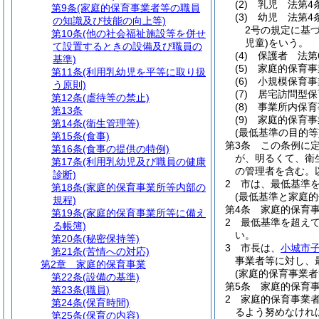
(2)
乳児 法第4
第9条
(家庭的保育事業者等の職員
(3)
幼児 法第4
の知識及び技能の向上等)
2号の規定に基
第10条
(他の社会福祉施設等を併せ
児童)
をいう。
て設置するときの設備及び職員の
(4)
保護者 法第
基準)
(5)
家庭的保育事
第11条
(利用乳幼児を平等に取り扱
(6)
小規模保育事
う原則)
(7)
居宅訪問型保
第12条
(虐待等の禁止)
(8)
事業所内保育
第13条
(9)
家庭的保育事
第14条
(衛生管理等)
(最低基準の目的等
第15条
(食事)
第3条
この条例に
第16条
(食事の提供の特例)
が、明るくて、衛
第17条
(利用乳幼児及び職員の健康
の管理者を含む。
診断)
2
市は、最低基準
第18条
(家庭的保育事業所等内部の
(最低基準と家庭的
規程)
第4条
家庭的保育
第19条
(家庭的保育事業所等に備え
2
最低基準を超え
る帳簿)
い。
第20条
(秘密保持等)
3
市長は、
小城市
第21条
(苦情への対応)
事業者等に対し、
第2章
家庭的保育事業
(家庭的保育事業者
第22条
(設備の基準)
第5条
家庭的保育
第23条
(職員)
2
家庭的保育事業
第24条
(保育時間)
るよう努めなけれ
第25条
(保育の内容)