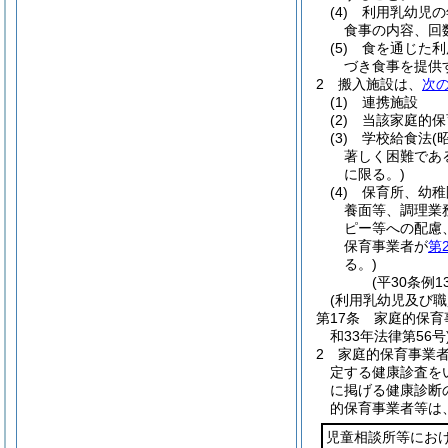
(4)
利用乳幼児の
食事の内容、回
(5)
食を通じた利
づき食事を提供
2
搬入施設は、
次
(1)
連携施設
(2)
当該家庭的保
(3)
学校給食法
(
著しく困難であ
に限る。)
(4)
保育所、幼稚
養面等、調理業
ピー等への配慮
保育事業者が
第
る。)
(平30条例
(利用乳幼児及び職
第17条
家庭的保育
和33年法律第56号
2
家庭的保育事業
定する健康診査を
に掲げる健康診断
的保育事業者等は
児童相談所等にお