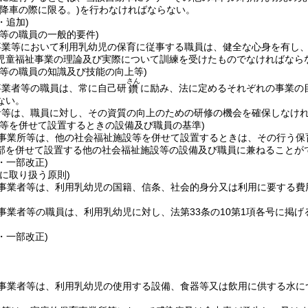
の降車の際に限る。)
を行わなければならない。
・追加)
等の職員の一般的要件)
事業等において利用乳幼児の保育に従事する職員は、健全な心身を有し
児童福祉事業の理論及び実際について訓練を受けたものでなければなら
者等の職員の知識及び技能の向上等)
さん
事業者等の職員は、常に自己研
に励み、法に定めるそれぞれの事業の
鑽
ない。
者等は、職員に対し、その資質の向上のための研修の機会を確保しなけ
設等を併せて設置するときの設備及び職員の基準)
事業所等は、他の社会福祉施設等を併せて設置するときは、その行う保
部を併せて設置する他の社会福祉施設等の設備及び職員に兼ねることが
2・一部改正)
に取り扱う原則)
事業者等は、利用乳幼児の国籍、信条、社会的身分又は利用に要する費
事業者等の職員は、利用乳幼児に対し、法第33条の10第1項各号に掲
9・一部改正)
)
事業者等は、利用乳幼児の使用する設備、食器等又は飲用に供する水に