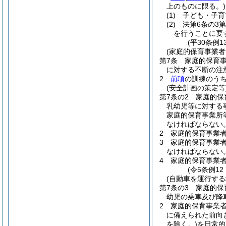
上のものに限る。)
(1)
子ども・子育
(2)
法第6条の3
を行うことに要
(平30条例
(家庭的保育事業者
第7条
家庭的保育
に対する不断の注
2
前項
の訓練のう
(安全計画の策定等
第7条の2
家庭的保
乳幼児等に対する
家庭的保育事業所
なければならない
2
家庭的保育事業
3
家庭的保育事業
なければならない
4
家庭的保育事業
(令5条例12
(自動車を運行する
第7条の3
家庭的保
幼児の乗車及び降
2
家庭的保育事業
に備えられた前向
を除く。)
を日常的