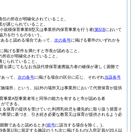
責任の所在が明確化されていること。
置が講じられていること。
小規模保育事業B型又は事業所内保育事業を行う者
(
第5項
において
協力を行うものをいう。
であると認める場合であって、
次の各号
に掲げる要件のいずれかを
に掲げる要件を満たすと市長が認めること。
の所在が明確化されていること。
講じられていること。
置を講じてもなお当該代替保育連携協力者の確保が著しく困難で
であって、
次の各号
に掲げる場合の区分に応じ、それぞれ
当該各号
施場所」という。)
以外の場所又は事業所において代替保育が提供
育事業A型事業者等と同等の能力を有すると市が認める者
とができる。
による保育の提供を受けていた利用乳幼児を優先的に取り扱う措置そ
の希望に基づき、引き続き必要な教育又は保育が提供されるよう必
困難であると認めるとき
(
前号
に該当する場合を除く。)
。
9条第1項に規定する施設のうち次に掲げるもの
(入所定員が20人以