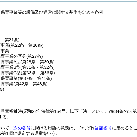
的保育事業等の設備及び運営に関する基準を定める条例
条―第21条)
育事業
(第22条―第26条)
育事業
保育事業の区分
(第27条)
育事業A型
(第28条―第30条)
育事業B型
(第31条・第32条)
保育事業C型
(第33条―第36条)
型保育事業
(第37条―第41条)
保育事業
(第42条―第48条)
条)
、児童福祉法
(昭和22年法律第164号。以下「法」という。)
第34条の1
する。
おいて、
次の各号
に掲げる用語の意義は、それぞれ
当該各号
に定めると
条第1項に規定する児童をいう。