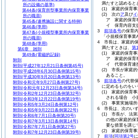
満たすと認めると
所の設備の基準)
(1)
家庭的保育事
第44条
(保育所型事業所内保育事業
(2)
次の
ア
及び
イ
所の職員)
ア
家庭的保育
第45条
(連携施設に関する特例)
イ
保育内容支
第46条
(準用)
3
前項各号
の保育
第47条
(小規模型事業所内保育事業
「小規模保育事業
所の職員)
4
市長は、家庭的
第48条
(準用)
満たすときは、
第
第6章
雑則
(1)
家庭的保育事
第49条
(電磁的記録)
ア
家庭的保育
附則
イ
代替保育連
附則
(平成27年12月21日条例第45号)
(2)
市長が家庭的
附則
(平成28年6月30日条例第15号)
あること。
附則
(平成30年9月20日条例第13号)
5
前項各号
の代替
附則
(令和元年9月27日条例第27号)
に定めるものをい
附則
(令和元年12月23日条例第34号)
(1)
家庭的保育事
附則
(令和2年12月23日条例第32号)
される場合 小
附則
(令和3年12月22日条例第19号)
(2)
事業実施場所
附則
(令和5年3月24日条例第12号)
6
市長は、次のい
附則
(令和5年9月22日条例第22号)
(1)
市長が、法第
附則
(令和6年7月1日条例第20号)
の他の家庭的保
附則
(令和7年3月13日条例第14号)
要な措置を講じ
附則
(令和7年7月1日条例第27号)
(2)
家庭的保育事
附則
(令和7年12月23日条例第39号)
7
前項
(
同項第2号