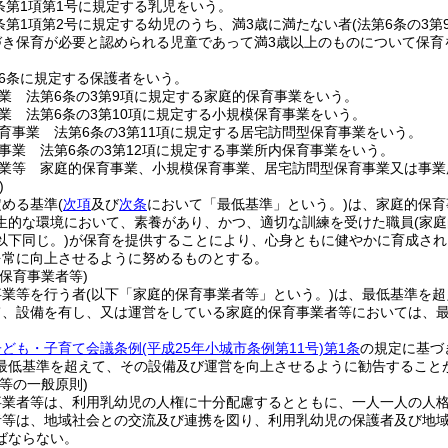
条第1項第1号に規定する乳児をいう。
条第1項第2号に規定する幼児のうち、満3歳に満たない者
(法第6条の3
づき保育が必要と認められる児童であって満3歳以上のものについて保育
6条に規定する保護者をいう。
業 法第6条の3第9項に規定する家庭的保育事業をいう。
業 法第6条の3第10項に規定する小規模保育事業をいう。
育事業 法第6条の3第11項に規定する居宅訪問型保育事業をいう。
事業 法第6条の3第12項に規定する事業所内保育事業をいう。
業等 家庭的保育事業、小規模保育事業、居宅訪問型保育事業又は事業
)
定める基準
(
次項
及び
次条
において「最低基準」という。)
は、家庭的保育
生的な環境において、素養があり、かつ、適切な訓練を受けた職員
(家
以下同じ。)
が保育を提供することにより、心身ともに健やかに育成され
を常に向上させるように努めるものとする。
保育事業者等)
事業等を行う者
(以下「家庭的保育事業者等」という。)
は、最低基準を超
て、設備を有し、又は運営をしている家庭的保育事業者等においては、
子ども・子育て会議条例
(平成25年小城市条例第11号)
第1条
の規定に基づ
最低基準を超えて、その設備及び運営を向上させるように勧告すること
等の一般原則)
事業者等は、利用乳幼児の人権に十分配慮するとともに、一人一人の人
者等は、地域社会との交流及び連携を図り、利用乳幼児の保護者及び地
ばならない。