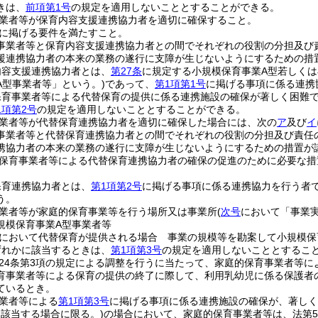
きは、
前項第1号
の規定を適用しないこととすることができる。
業者等が保育内容支援連携協力者を適切に確保すること。
に掲げる要件を満たすこと。
事業者等と保育内容支援連携協力者との間でそれぞれの役割の分担及び
援連携協力者の本来の業務の遂行に支障が生じないようにするための措
内容支援連携協力者とは、
第27条
に規定する小規模保育事業A型若しくは
A型事業者等」という。)
であって、
第1項第1号
に掲げる事項に係る連携
保育事業者等による代替保育の提供に係る連携施設の確保が著しく困難
1項第2号
の規定を適用しないこととすることができる。
業者等が代替保育連携協力者を適切に確保した場合には、次の
ア
及び
イ
事業者等と代替保育連携協力者との間でそれぞれの役割の分担及び責任
携協力者の本来の業務の遂行に支障が生じないようにするための措置が
保育事業者等による代替保育連携協力者の確保の促進のために必要な措
保育連携協力者とは、
第1項第2号
に掲げる事項に係る連携協力を行う者
う。
業者等が家庭的保育事業等を行う場所又は事業所
(
次号
において「事業実
規模保育事業A型事業者等
において代替保育が提供される場合 事業の規模等を勘案して小規模保
ずれかに該当するときは、
第1項第3号
の規定を適用しないこととするこ
24条第3項の規定による調整を行うに当たって、家庭的保育事業者等
育事業者等による保育の提供の終了に際して、利用乳幼児に係る保護者
ているとき。
業者等による
第1項第3号
に掲げる事項に係る連携施設の確保が、著しく
に該当する場合に限る。)
の場合において、家庭的保育事業者等は、法第5