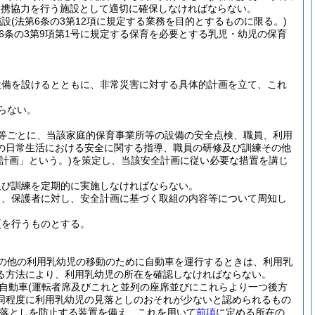
連携協力を行う施設として適切に確保しなければならない。
施設
(法第6条の3第12項に規定する業務を目的とするものに限る。)
第6条の3第9項第1号に規定する保育を必要とする乳児・幼児の保育
設備を設けるとともに、非常災害に対する具体的計画を立て、これ
らない。
等ごとに、当該家庭的保育事業所等の設備の安全点検、職員、利用
の日常生活における安全に関する指導、職員の研修及び訓練その他
計画」という。)
を策定し、当該安全計画に従い必要な措置を講じ
及び訓練を定期的に実施しなければならない。
う、保護者に対し、安全計画に基づく取組の内容等について周知し
更を行うものとする。
の他の利用乳幼児の移動のために自動車を運行するときは、利用乳
る方法により、利用乳幼児の所在を確認しなければならない。
自動車
(運転者席及びこれと並列の座席並びにこれらより一つ後方
同程度に利用乳幼児の見落としのおそれが少ないと認められるもの
落としを防止する装置を備え、これを用いて
前項
に定める所在の