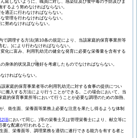
まん延しないように、職員に対し、感染症及び食中毒の予防及びま
施するよう努めなければならない。
理を適正に行わなければならない。
要な管理を行わなければならない。
理に努めなければならない。
内で調理する方法
(第10条の規定により、当該家庭的保育事業所等
む。)
により行わなければならない。
、変化に富み、利用乳幼児の健全な発育に必要な栄養量を含有する
し
児の身体的状況及び
好を考慮したものでなければならない。
嗜
めなければならない。
当該家庭的保育事業者等の利用乳幼児に対する食事の提供につい
等に搬入する方法により行うことができる。
この場合において、当
家庭的保育事業所等において行うことが必要な調理のための加熱、
が、衛生面、栄養面等業務上必要な注意を果たし得るような体制
第2項
において同じ。)
等の栄養士又は管理栄養士により、献立等に
必要な配慮が行われること。
生面、栄養面等、調理業務を適切に遂行できる能力を有する者と