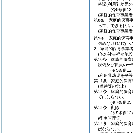
確認
(利用乳幼児
(令5条例12
(家庭的保育事業者
第8条
家庭的保育
って、できる限り
(家庭的保育事業
第9条
家庭的保育
努めなければなら
2
家庭的保育事業
(他の社会福祉施
第10条
家庭的保育
設備及び職員の一
(令5条例1
(利用乳幼児を平等
第11条
家庭的保育
(虐待等の禁止)
第12条
家庭的保育
てはならない。
(令7条例3
第13条
削除
(令5条例12
(衛生管理等)
第14条
家庭的保育
ばならない。