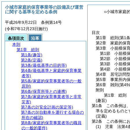
小城市家庭的保育事業等の設備及び運営
に関する基準を定める条例
○小城市家庭
平成26年9月22日 条例第14号
(令和7年12月23日施行)
目次
第1章
総則
(第1
条項目次
沿革
第2章
家庭的保
本則
第3章
小規模保
第1章
総則
第1節
小規模
第1条
(趣旨)
第2節
小規模保
第2条
(定義)
第3節
小規模保
第3条
(最低基準の目的等)
第4節
小規模
第4条
(最低基準と家庭的保育事業
第4章
居宅訪問
者等)
第5章
事業所内
第5条
(家庭的保育事業者等の一般
第6章
雑則
(第49
原則)
附則
第6条
(保育所等との連携)
第1章
総則
第7条
(家庭的保育事業者等と非常
(趣旨)
災害)
第1条
この条例は
第7条の2
(安全計画の策定等)
準を定めるものと
第7条の3
(自動車を運行する場合の
(定義)
所在の確認)
第2条
この条例に
第8条
(家庭的保育事業者等の職員
(1)
児童 法第4
の一般的要件)