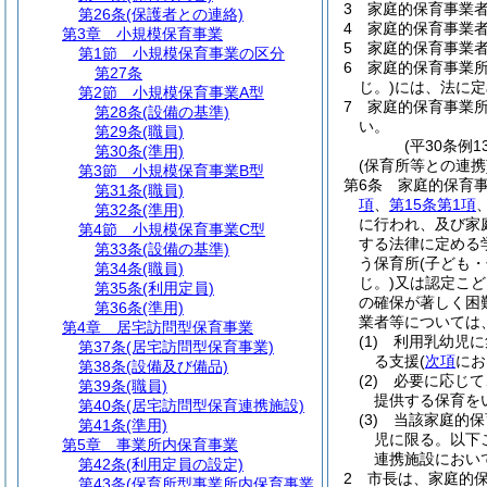
3
家庭的保育事業
第26条
(保護者との連絡)
4
家庭的保育事業
第3章
小規模保育事業
5
家庭的保育事業
第1節
小規模保育事業の区分
6
家庭的保育事業
第27条
じ。)
には、法に定
第2節
小規模保育事業A型
7
家庭的保育事業
第28条
(設備の基準)
い。
第29条
(職員)
(平30条例
第30条
(準用)
(保育所等との連携
第3節
小規模保育事業B型
第6条
家庭的保育
第31条
(職員)
項
、
第15条第1項
第32条
(準用)
に行われ、及び家
第4節
小規模保育事業C型
する法律に定める
第33条
(設備の基準)
う保育所
(子ども
第34条
(職員)
じ。)
又は認定こど
第35条
(利用定員)
の確保が著しく困
第36条
(準用)
業者等については
第4章
居宅訪問型保育事業
(1)
利用乳幼児に
第37条
(居宅訪問型保育事業)
る支援
(
次項
にお
第38条
(設備及び備品)
(2)
必要に応じて
第39条
(職員)
提供する保育を
第40条
(居宅訪問型保育連携施設)
(3)
当該家庭的保
第41条
(準用)
児に限る。以下
第5章
事業所内保育事業
連携施設におい
第42条
(利用定員の設定)
2
市長は、家庭的
第43条
(保育所型事業所内保育事業