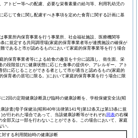
、アトピー等への配慮、必要な栄養素量の給与等、利用乳幼児の
に応じて食に関し配慮すべき事項を定めた食育に関する計画に基
は事業所内保育事業を行う事業所、社会福祉施設、医療機関等
6条に規定する共同調理場
(家庭的保育事業者等が連携施設の確保が
困難であると市が認めるものにおいて家庭的保育事業等を行う場合
庭的保育事業者等による給食の趣旨を十分に認識し、衛生面、栄
達の段階並びに健康状態に応じた食事の提供や、アレルギー、アト
適切に応じることができる者として市が適当と認めるもの
(家庭的
的保育者の居宅に限る。)
において家庭的保育事業を行う場合に限
年に2回の定期健康診断及び臨時の健康診断を、学校保健安全法
(昭
健康診査
(母子保健法
(昭和40年法律第141号)
第12条又は第13条に規
)
が行われた場合であって、当該健康診断等がそれぞれ
同表
の右欄
の全部又は一部を行わないことができる。
この場合において、家庭
ない。
に対する利用開始時の健康診断