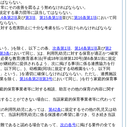
ればならない。
、常にその改善を図るよう努めなければならない。
規定する暴力団等に該当してはならない。
14条第2項
及び
第3項
、
第15条第1項
並びに
第16条第1項
において同
ならない。
に対する危害防止に十分な考慮を払って設けられなければならな
いう。)
を除く。以下この条、
次条第1項
、
第14条第1項
及び
第2
第3条
において同じ。)
は、利用乳幼児に対する保育が適正かつ確実
て必要な教育
(教育基本法
(平成18年法律第120号)
第6条第1項に規定
が継続的に提供されるよう、次に掲げる事項に係る連携協力を行
。以下同じ。)
、幼稚園
(同項に規定する幼稚園をいう。以下同
」という。)
を適切に確保しなければならない。
ただし、連携施設
事業を除く。
第16条第2項第3号
において同じ。)
を行う家庭的保育事
庭的保育事業者等に対する相談、助言その他の保育の内容に関す
供することができない場合に、当該家庭的保育事業者等に代わって
業の利用乳幼児にあっては、
第42条
に規定するその他の乳児又は幼
して、当該利用乳幼児に係る保護者の希望に基づき、引き続き当該
困難であると認める場合であって、
次の各号
に掲げる要件の全てを