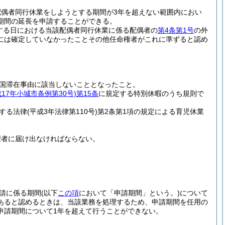
偶者同行休業をしようとする期間が3年を超えない範囲内におい
期間の延長を申請することができる。
了する日における当該配偶者同行休業に係る配偶者の
第4条第1号
の外
には確定していなかったことその他任命権者がこれに準ずると認め
国滞在事由に該当しないこととなったこと。
成17年小城市条例第30号)
第15条
に規定する特別休暇のうち規則で
する法律
(平成3年法律第110号)
第2条第1項の規定による育児休業
権者に届け出なければならない。
請に係る期間
(以下
この項
において「申請期間」という。)
について
あると認めるときは、当該業務を処理するため、申請期間を任用の
申請期間について1年を超えて行うことができない。