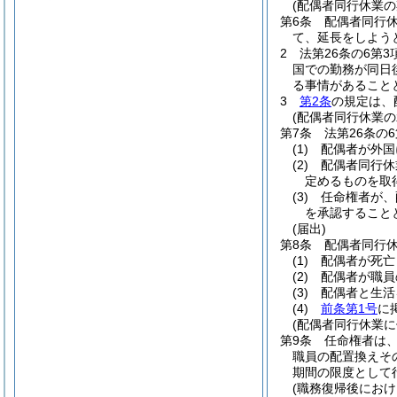
(配偶者同行休業の
第6条
配偶者同行
て、延長をしよう
2
法第26条の6第
国での勤務が同日
る事情があること
3
第2条
の規定は、
(配偶者同行休業の
第7条
法第26条の
(1)
配偶者が外国
(2)
配偶者同行休
定めるものを取
(3)
任命権者が、
を承認すること
(届出)
第8条
配偶者同行
(1)
配偶者が死亡
(2)
配偶者が職員
(3)
配偶者と生活
(4)
前条第1号
に
(配偶者同行休業に
第9条
任命権者は
職員の配置換えそ
期間の限度として
(職務復帰後におけ