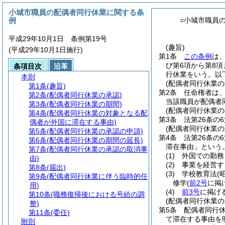
小城市職員の配偶者同行休業に関する条
例
○小城市職員
平成29年10月1日 条例第19号
(趣旨)
(平成29年10月1日施行)
第1条
この条例
は
び第6項から第8
条項目次
沿革
行休業をいう。以
本則
(配偶者同行休業の
第1条
(趣旨)
第2条
任命権者は
第2条
(配偶者同行休業の承認)
当該職員が配偶者
第3条
(配偶者同行休業の期間)
(配偶者同行休業の
第4条
(配偶者同行休業の対象となる配
第3条
法第26条の
偶者が外国に滞在する事由)
(配偶者同行休業
第5条
(配偶者同行休業の承認の申請)
第4条
法第26条の
第6条
(配偶者同行休業の期間の延長)
滞在事由」という。
第7条
(配偶者同行休業の承認の取消事
(1)
外国での勤務
由)
(2)
事業を経営す
第8条
(届出)
(3)
学校教育法
(
第9条
(配偶者同行休業に伴う臨時的任
修学
(
前2号
に掲
用)
(4)
前3号
に掲げ
第10条
(職務復帰後における号給の調
(配偶者同行休業の
整)
第5条
配偶者同行
第11条
(委任)
て滞在する事由を
附則