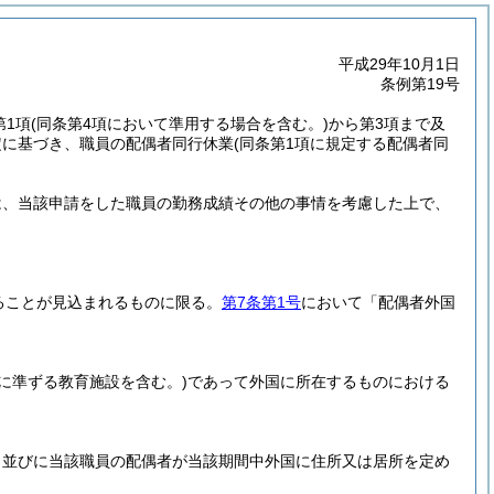
平成29年10月1日
条例第19号
第1項
(同条第4項において準用する場合を含む。)
から第3項まで及
規定に基づき、職員の配偶者同行休業
(同条第1項に規定する配偶者同
は、当該申請をした職員の勤務成績その他の事情を考慮した上で、
ることが見込まれるものに限る。
第7条第1号
において「配偶者外国
れに準ずる教育施設を含む。)
であって外国に所在するものにおける
日並びに当該職員の配偶者が当該期間中外国に住所又は居所を定め