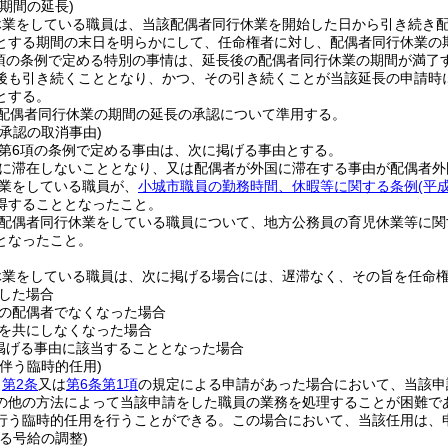
期間の延長)
休業をしている職員は、当該配偶者同行休業を開始した日から引き続き配
とする期間の末日を明らかにして、任命権者に対し、配偶者同行休業の
3項の条例で定める特別の事情は、延長後の配偶者同行休業の期間が満
後も引き続くこととなり、かつ、その引き続くことが当該延長の申請時
とする。
配偶者同行休業の期間の延長の承認について準用する。
承認の取消事由)
6第6項の条例で定める事由は、次に掲げる事由とする。
に滞在しないこととなり、又は配偶者が外国に滞在する事由が配偶者外
業をしている職員が、
小城市職員の勤務時間、休暇等に関する条例
(平
得することとなったこと。
配偶者同行休業をしている職員について、地方公務員の育児休業等に関
となったこと。
休業をしている職員は、次に掲げる場合には、遅滞なく、その旨を任命
した場合
の配偶者でなくなった場合
を共にしなくなった場合
掲げる事由に該当することとなった場合
伴う臨時的任用)
、
第2条
又は
第6条第1項
の規定による申請があった場合において、当該申
の他の方法によって当該申請をした職員の業務を処理することが困難で
行う臨時的任用を行うことができる。
この場合において、当該任用は、
る号給の調整)