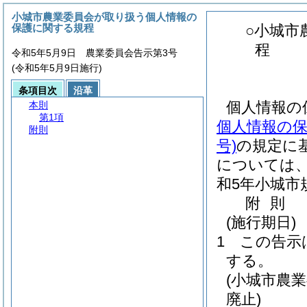
小城市農業委員会が取り扱う個人情報の
保護に関する規程
○小城市
程
令和5年5月9日 農業委員会告示第3号
(令和5年5月9日施行)
条項目次
沿革
個人情報の
本則
第1項
個人情報の
附則
号)
の規定に
については
和5年小城市規
附
則
(施行期日)
1
この告示
する。
(小城市農
廃止)