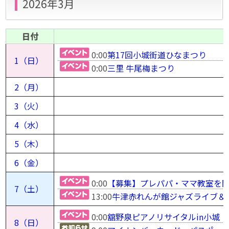
2026年3月
日付
0:00
第17回小城街道ひなまつり
1（日）
0:00
三里 牛尾梅まつり
2（月）
3（火）
4（水）
5（木）
6（金）
0:00
【募集】プレパパ・ママ教室を
7（土）
13:00
牛津赤れんが館ジャズライブ＆
0:00
舘野泉ピアノリサイタルin小城
8（日）