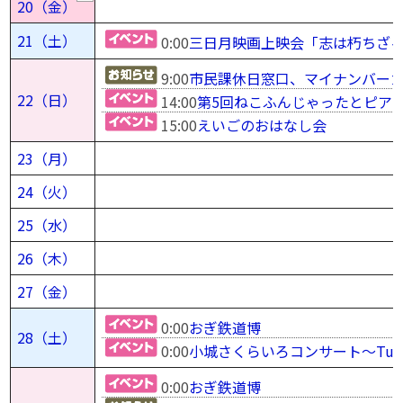
20（金）
21（土）
0:00
三日月映画上映会「志は朽ちざ
9:00
市民課休日窓口、マイナンバー
22（日）
14:00
第5回ねこふんじゃったとピア
15:00
えいごのおはなし会
23（月）
24（火）
25（水）
26（木）
27（金）
0:00
おぎ鉄道博
28（土）
0:00
小城さくらいろコンサート〜Tutti 
0:00
おぎ鉄道博