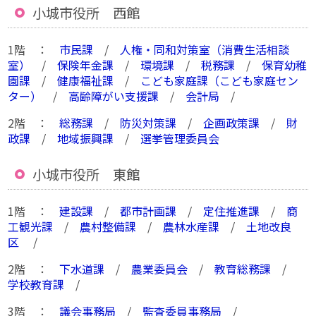
小城市役所 西館
1階 ：
市民課
/
人権・同和対策室（消費生活相談
室）
/
保険年金課
/
環境課
/
税務課
/
保育幼稚
園課
/
健康福祉課
/
こども家庭課（こども家庭セン
ター）
/
高齢障がい支援課
/
会計局
/
2階 ：
総務課
/
防災対策課
/
企画政策課
/
財
政課
/
地域振興課
/
選挙管理委員会
小城市役所 東館
1階 ：
建設課
/
都市計画課
/
定住推進課
/
商
工観光課
/
農村整備課
/
農林水産課
/
土地改良
区
/
2階 ：
下水道課
/
農業委員会
/
教育総務課
/
学校教育課
/
3階 ：
議会事務局
/
監査委員事務局
/