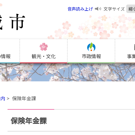
音声読み上げ
文字サイズ
縮
の情報
観光・文化
市政情報
事
案内
保険年金課
保険年金課