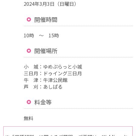
2024年3月3日（日曜日）
開催時間
10時 ～ 15時
開催場所
小 城：ゆめぷらっと小城
三日月：ドゥイング三日月
牛 津：牛津公民館
芦 刈：あしぱる
料金等
無料