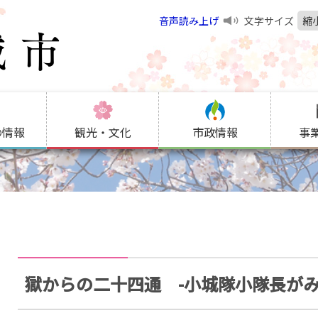
音声読み上げ
文字サイズ
縮
の情報
観光・文化
市政情報
事
獄からの二十四通 -小城隊小隊長がみ