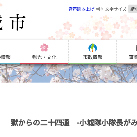
音声読み上げ
文字サイズ
縮
の情報
観光・文化
市政情報
事
獄からの二十四通 -小城隊小隊長がみ