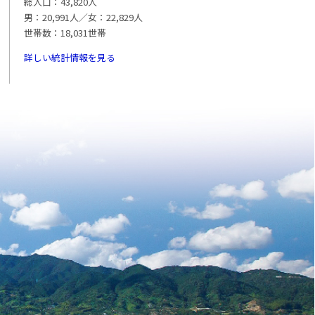
総人口：43,820人
男：20,991人／女：22,829人
世帯数：18,031世帯
詳しい統計情報を見る