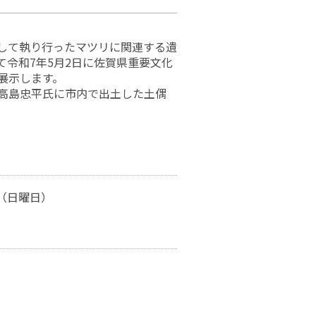
して執り行ったマツリに関連する遺
令和7年5月2日に佐賀県重要文化
展示します。
高島忠平氏に市内で出土した土偶
日（日曜日）