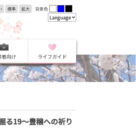
小
標準
拡大
背景色
業者向け
ライフガイド
掘る19～豊穣への祈り