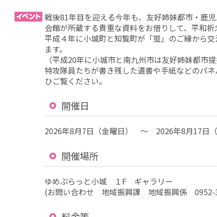
戦後81年目を迎える今年も、友好姉妹都市・鹿
会館が所蔵する貴重な資料をお借りして、平和祈
平成４年に小城町と知覧町が「蛍」のご縁から交
ます。
（平成20年に小城市と南九州市は友好姉妹都市提
特攻隊員たちが書き残した遺書や手紙などのパネ
ひご覧ください。
開催日
2026年8月7日（金曜日） ～ 2026年8月17日
開催場所
ゆめぷらっと小城 １F ギャラリー
(お問い合わせ 地域振興課 地域振興係 0952-37
料金等