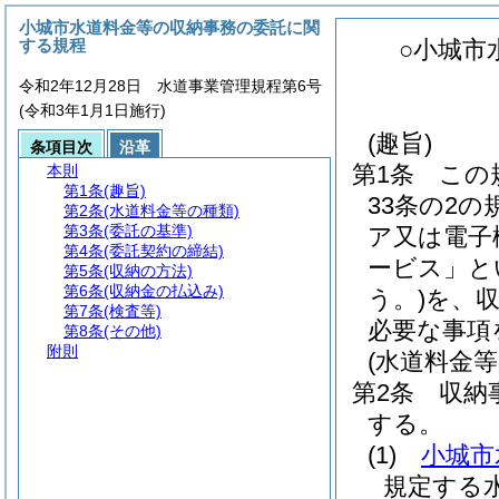
小城市水道料金等の収納事務の委託に関
する規程
○小城市
令和2年12月28日 水道事業管理規程第6号
(令和3年1月1日施行)
(趣旨)
条項目次
沿革
第1条
この
本則
第1条
(趣旨)
33条の2
第2条
(水道料金等の種類)
第3条
(委託の基準)
ア又は電子
第4条
(委託契約の締結)
ービス」と
第5条
(収納の方法)
第6条
(収納金の払込み)
う。)
を、
第7条
(検査等)
必要な事項
第8条
(その他)
附則
(水道料金等
第2条
収納
する。
(1)
小城市
規定する