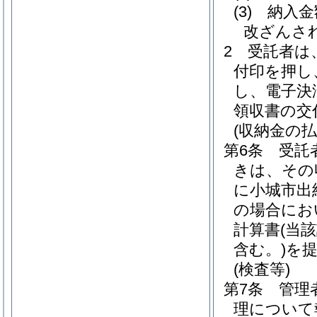
(3)
納入金
改ざんさ
2
受託者は
付印を押し
し、電子決
領収書の交
(収納金の払
第6条
受託
きは、その
に小城市出
の場合にお
計算書
(当
含む。)
を
(検査等)
第7条
管理
理について