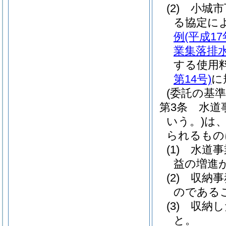
(2)
小城市
る協定に
例
(平成1
業集落排
する使用
第14号)
に
(委託の基準
第3条
水道
いう。)
は
られるもの
(1)
水道事
益の増進
(2)
収納事
のである
(3)
収納し
と。