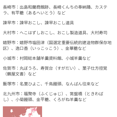
長崎市：出島和蘭商館跡、長崎くんちの奉納踊、カステ
ラ、有平糖（あるへいとう）など
諫早市：諫早おこし、諫早おこし道具
大村市：へこはずしおこし、おこし製造道具、大村寿司
嬉野市：嬉野市塩田津（国選定重要伝統的建造物群保存地
区）、逸口香（いっこっこう）、金華糖など
小城市：村岡総本舗羊羹資料館、小城羊羹など
佐賀市：丸ぼうろ、寿賀台（すがだい）、菓子仕方控覚
（鶴屋文書）など
飯塚市：名菓ひよこ、千鳥饅頭、なんばん往来など
北九州市：福聚寺（ふくじゅじ）、常盤橋（ときわば
し）、小菊饅頭、金平糖、くろがね羊羹など