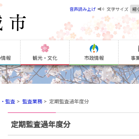
音声読み上げ
文字サイズ
縮
の情報
観光・文化
市政情報
事
開・監査
監査業務
定期監査過年度分
定期監査過年度分