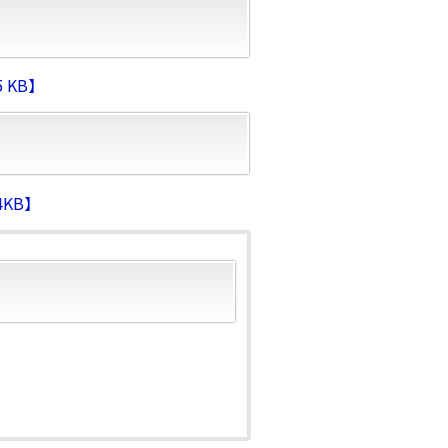
 KB】
KB】