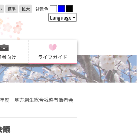
小
標準
拡大
背景色
業者向け
ライフガイド
6年度 地方創生総合戦略有識者会
会議