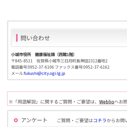
問い合わせ
小城市役所 健康福祉課（西館1階）
〒845-8511 佐賀県小城市三日月町長神田2312番地2
電話番号:
0952-37-6106
ファックス番号:
0952-37-6162
メール:
fukushi@city.ogi.lg.jp
※「用語解説」に関するご質問・ご要望は、
Weblio
へお
アンケート
ご質問・ご要望は
コチラ
からお問