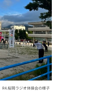
操会の様子
！