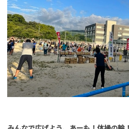
R4.桜岡ラジオ体
みんなで広げよう、あーも！体操の輪