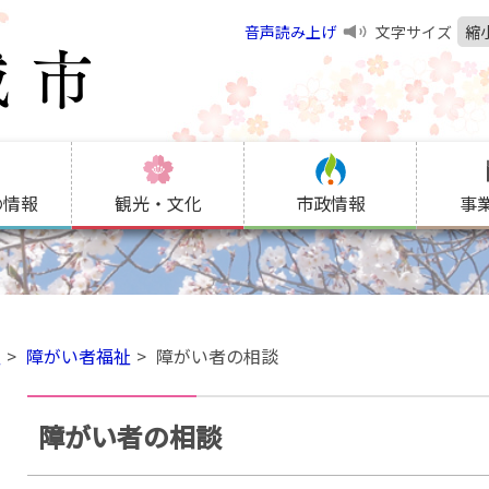
音声読み上げ
文字サイズ
縮
の情報
観光・文化
市政情報
事
祉
障がい者福祉
障がい者の相談
障がい者の相談