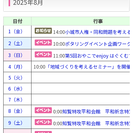
2025年8月
日付
行事
1（金）
14:00
小城市人権・同和問題を考える
2（土）
10:00
ポタリングイベント企画ワーク
3（日）
11:00
第5回おやこでenjoy はぐくむ
4（月）
10:00
「地域づくりを考えるセミナー」を開催
5（火）
6（水）
7（木）
8（金）
0:00
知覧特攻平和会館 平和祈念特
9（土）
0:00
知覧特攻平和会館 平和祈念特