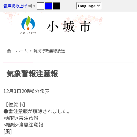
音声読み上げ
ホーム
防災行政無線放送
気象警報注意報
12月3日20時6分発表
【佐賀市】
●雷注意報が解除されました。
<解除>雷注意報
<継続>強風注意報
[風]