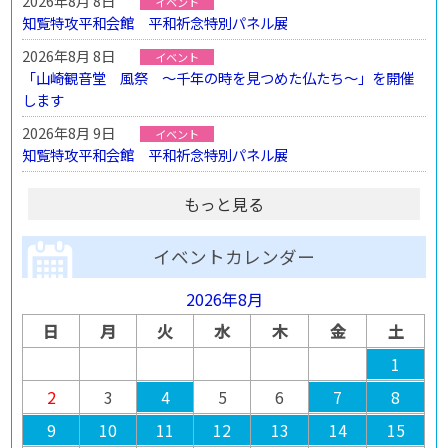
2026年8月 8日
イベント
知覧特攻平和会館 平和祈念特別パネル展
2026年8月 8日
イベント
「山崎観音堂 風祭 ～千年の時を見つめた仏たち～」を開催
します
2026年8月 9日
イベント
知覧特攻平和会館 平和祈念特別パネル展
もっと見る
イベントカレンダー
2026年8月
日
月
火
水
木
金
土
1
2
3
4
5
6
7
8
9
10
11
12
13
14
15